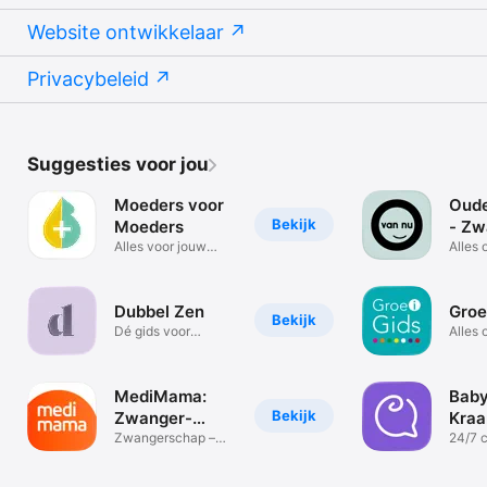
Website ontwikkelaar
Privacybeleid
Suggesties voor jou
Moeders voor
Oude
Bekijk
Moeders
- Zw
Alles voor jouw
Bab
Alles 
zwangerschap
zwang
Dubbel Zen
Groe
Bekijk
Dé gids voor
Alles 
zwangeren
zwang
kind
MediMama:
Baby
Bekijk
Zwanger-
Kraa
Medicijnen
Zwangerschap –
24/7 
Medicijnen
profes