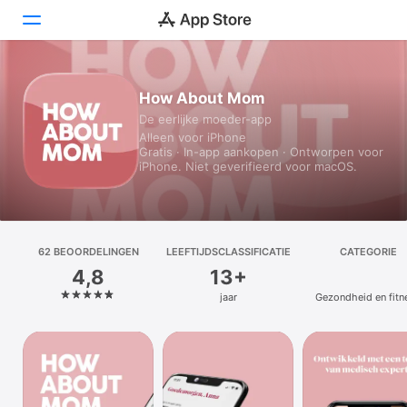
Vandaag
How About Mom
De eerlijke moeder-app
Games
Alleen voor iPhone
Gratis · In-app aankopen · Ontworpen voor
Apps
iPhone. Niet geverifieerd voor macOS.
Arcade
Zoek
62 BEOOR­DELINGEN
LEEFTIJDSCLASSIFICATIE
CATEGORIE
4,8
13+
Platform
jaar
Gezondheid en fitn
iPhone
iPad
Mac
Watch