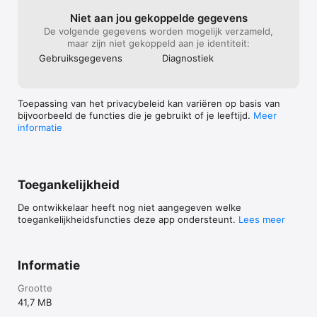
Niet aan jou gekoppelde gegevens
Website en contact: https://www.howaboutmom.nl/

De volgende gegevens worden mogelijk verzameld,
maar zijn niet gekoppeld aan je identiteit:
Onze experts: https://howaboutmom.nl/experts/

Gebruiks­gegevens
Diagnostiek
Vind ons op social:

https://www.instagram.com/howaboutmom/

Toepassing van het privacybeleid kan variëren op basis van
bijvoorbeeld de functies die je gebruikt of je leeftijd.
Meer
https://www.tiktok.com/@howaboutmom

informatie
https://www.youtube.com/@HowAboutMomNL
Toegankelijkheid
De ontwikkelaar heeft nog niet aangegeven welke
toegankelijkheidsfuncties deze app ondersteunt.
Lees meer
Informatie
Grootte
41,7 MB