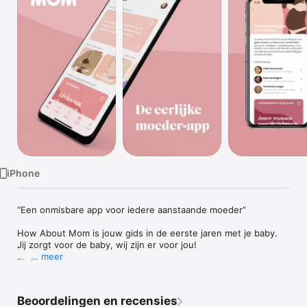
TV
iPhone
“Een onmisbare app voor iedere aanstaande moeder”

How About Mom is jouw gids in de eerste jaren met je baby. 
Jij zorgt voor de baby, wij zijn er voor jou!

… meer
De How About Mom app:

 - Biedt een gratis cursus borstvoeding en bevallingscursus

- Bevat ruim dan 400 artikelen door experts

Beoordelingen en recensies
- Wordt aangeraden door verloskundigen en 