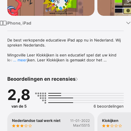
TV
iPhone, iPad
De best verkopende educatieve iPad app nu in Nederland. Wij 
spreken Nederlands.

Mingoville Leer Klokkijken is een educatief spel dat uw kind 
leert klokkijken. Leer Klokkijken is gemaakt door het 
… meer
prijswinnende educatieve bedrijf Mingoville. Vele miljoenen 
kinderen over de hele wereld hebben al goed gebruik 
gemaakt van de educatieve spellen van Mingoville.

Beoordelingen en recensies
Deze app is niet te vergelijken met de andere “klokkijk apps”. 
2,8
Waar de meesten apps uw kind slechts laten oefenen met een 
paar opdrachten, heeft Leer Klokkijken verhalen, uitleg over 
de klok en leuke animaties. Leer Klokkijken zal uw kind leren 
klokkijken met een leuk spel met veel anamaties en geweldige 
van de 5
6 beoordelingen
geluidseffecten.

Nederlandse taal werk niet
Klokijken
11-01-2022
- - - Eigenschappen: - - -

Max15515