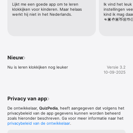
• Tekenfilmfiguren praten over de klok – Hoe werkt de grote 
Lijkt me een goede app om te leren 
Ik vind het leuk 
wijzer en hoe werkt de kleine wijzer?

klokkijken voor kinderen. Maar helaas 
instellingen vee
werkt hij niet in het Nederlands.
kind ik mag da
• Tekenfilm die de relaties tussen de analoge klok en de 
👊🏿🤚🏽👋🏼🖖
digitale klok laat zien.

• Diploma – het kind verdient een diploma als alle niveau's zijn 
afgerond. Het kan worden gemaild of gedeeld met anderen.

• Geweldige illustraties

Nieuw
• Echte stemacteurs

Nu is leren klokkijken nog leuker
Versie 3.2
• Meer dan 1000 audio bestanden

10-09-2025
• Vele uren plezier en educatieve tijd

- - - Inclusief spelletjes: - - -

Privacy van app
• Maak je eigen klok

De ontwikkelaar,
QuizPedia
, heeft aangegeven dat volgens het
privacybeleid van de app gegevens kunnen worden beheerd
• Sprekende klok

zoals hieronder beschreven. Ga voor meer informatie naar het
privacybeleid van de ontwikkelaar
.
• Beweeg de wijzers om klok te kijken
