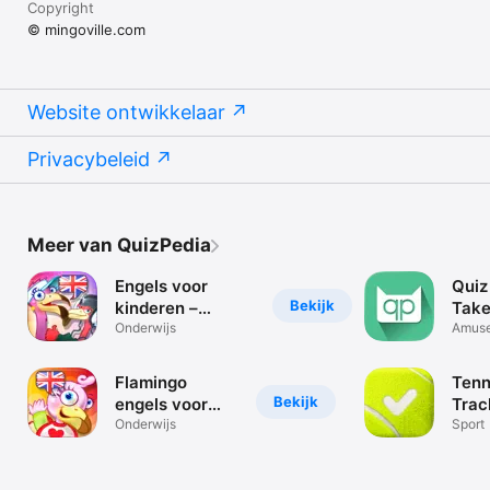
Copyright
© mingoville.com
Website ontwikkelaar
Privacybeleid
Meer van QuizPedia
Engels voor
Quiz
Bekijk
kinderen –
Take
Basisschooleditie
Onderwijs
and 
Amus
van Mingoville
Quiz
bevat leuke
Flamingo
Tenn
spelletjes en
Bekijk
engels voor
Trac
activiteiten
kinderen
Onderwijs
Sport
waarmee
kinderen van 6
tot 12