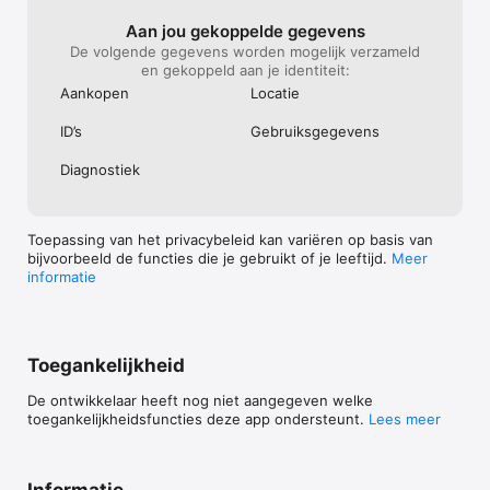
• Kies de juiste klok om de bus te laten vertrekken

Aan jou gekoppelde gegevens
• Hou de iPad of iPhone schuin om de nummer op de juiste 
De volgende gegevens worden mogelijk verzameld
plek op de klok te plaatsen
en gekoppeld aan je identiteit:
Aankopen
Locatie
ID’s
Gebruiks­gegevens
Diagnostiek
Toepassing van het privacybeleid kan variëren op basis van
bijvoorbeeld de functies die je gebruikt of je leeftijd.
Meer
informatie
Toegankelijkheid
De ontwikkelaar heeft nog niet aangegeven welke
toegankelijkheidsfuncties deze app ondersteunt.
Lees meer
Informatie