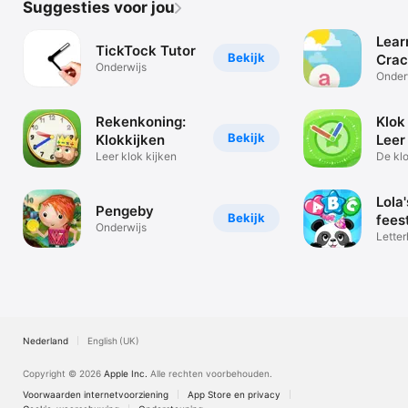
Suggesties voor jou
spelenderwijs
een taal leren.
Lear
TickTock Tutor
Bekijk
Crac
Onderwijs
Cod
Onder
Rekenkoning:
Klok
Bekijk
Klokkijken
Leer
Leer klok kijken
De klo
is leuk
Lola
Pengeby
Bekijk
fees
Onderwijs
leze
Lette
leren
Nederland
English (UK)
Copyright © 2026
Apple Inc.
Alle rechten voorbehouden.
Voorwaarden internetvoorziening
App Store en privacy