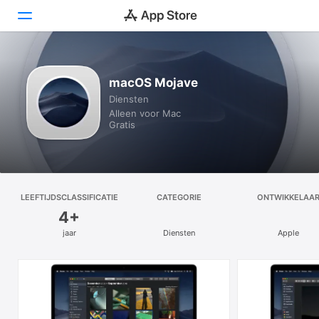
Ontdek
macOS Mojave
Diensten
Arcade
Alleen voor Mac
Gratis
Creëer
Werk
Speel
LEEFTIJDSCLASSIFICATIE
CATEGORIE
ONTWIKKELAA
4+
Ontwikkel
jaar
Diensten
Apple
Categorieën
Zoek
Platform