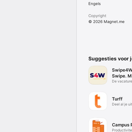
Engels
Copyright
© 2026 Magnet.me
Suggesties voor 
Swipe4W
Swipe. M
Work
De vacatur
jou
Turff
Deel al je u
Campus P
Productivite