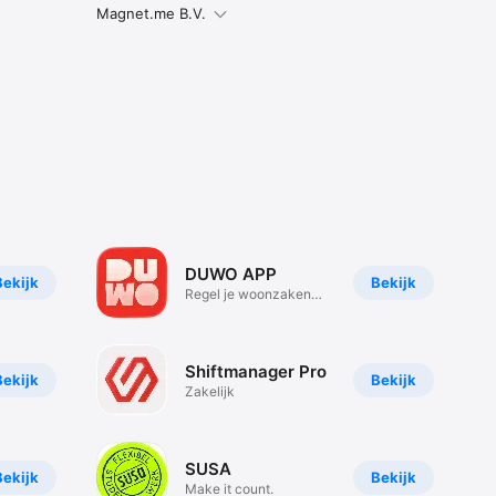
Magnet.me B.V.
DUWO APP
Bekijk
Bekijk
Regel je woonzaken
met DUWO
Shiftmanager Pro
Bekijk
Bekijk
Zakelijk
SUSA
Bekijk
Bekijk
Make it count.