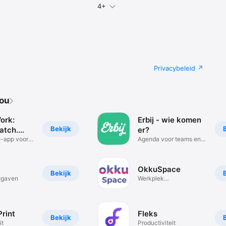
4+
Privacybeleid
jou
ork:
Erbij - wie komen
Bekijk
atch.
er?
e-app voor
Agenda voor teams en
groepen
OkkuSpace
Bekijk
itgaven
Werkplek
reserveringssysteem
rint
Fleks
Bekijk
it
Productiviteit