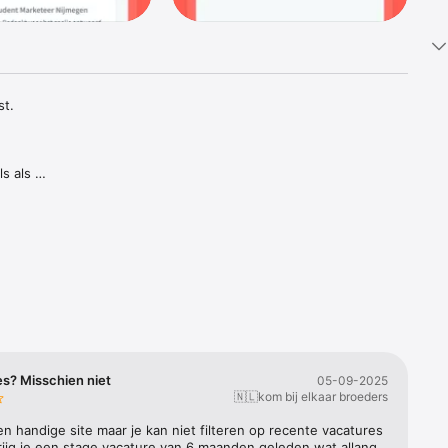
t.

s als 
rek voor 
l gratis!

es? Misschien niet
05-09-2025
🇳🇱kom bij elkaar broeders
een handige site maar je kan niet filteren op recente vacatures 
ijg je een stage vacature van 6 maanden geleden wat allang 