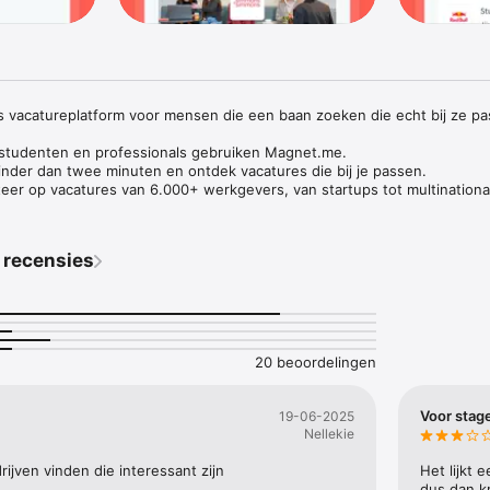
 vacatureplatform voor mensen die een baan zoeken die echt bij ze pas
studenten en professionals gebruiken Magnet.me.

inder dan twee minuten en ontdek vacatures die bij je passen.

iteer op vacatures van 6.000+ werkgevers, van startups tot multinational
ilips.

ecoach om te analyseren of vacatures bij je passen of je sollicitatiegesp
 recensies
k een profiel op Magnet.me in minder dan twee minuten, het is helemaa
et.me app? Met de app kun je:

n liken terwijl je onderweg bent;

20 beoordelingen
 vacatures waar je voor wordt benaderd;

 recruiters zodra je een bericht ontvangt.

Voor stag
19-06-2025
gemaakt?

Nellekie
 zijn naar een stage of traineeship;

rijven vinden die interessant zijn
Het lijkt 
ieuw zijn op de banenmarkt en op zoek naar hun eerste baan;

dus dan kr