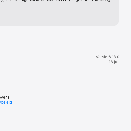
 dat je 
un 
Versie 6.13.0
28 jul.
 Log in 
lijk 
evens
ybeleid