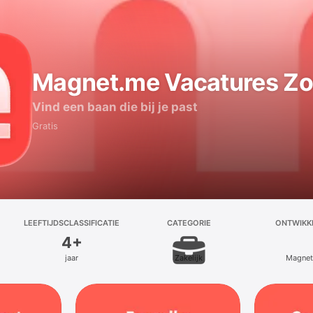
Magnet.me Vacatures Z
Vind een baan die bij je past
Gratis
LEEFTIJDSCLASSIFICATIE
CATEGORIE
ONTWIKK
4+
jaar
Zakelijk
Magnet