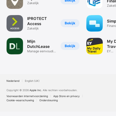
Bekijk
Fina
Zakelijk
Aca
Zakeli
IPROTECT
Simp
Bekijk
Access
Finan
Zakelijk
Mijn
My D
Bekijk
DutchLease
Trav
Manage eenvoudig
EY
uw contract
mobili
Nederland
English (UK)
Copyright © 2026
Apple Inc.
Alle rechten voorbehouden.
Voorwaarden internetvoorziening
App Store en privacy
Cookie-waarschuwing
Ondersteuning