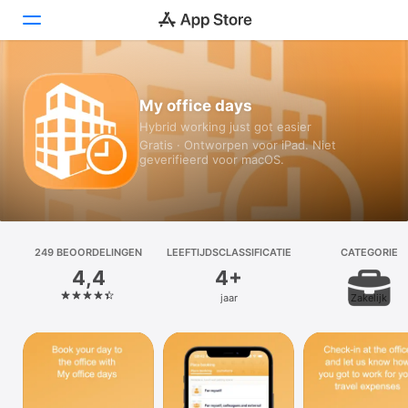
Vandaag
My office days
Hybrid working just got easier
Games
Gratis · Ontworpen voor iPad. Niet
geverifieerd voor macOS.
Apps
Arcade
Zoek
249 BEOOR­DELINGEN
LEEFTIJDSCLASSIFICATIE
CATEGORIE
4,4
4+
Platform
jaar
Zakelijk
iPhone
iPad
Mac
Watch