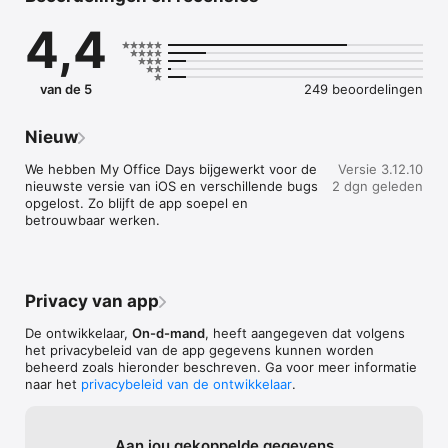
Met My Office Days kun je:

4,4
• 24/7 een werkplek, flexplek, lunch of parkeerplaats 
reserveren

• Zien welke collega’s wanneer op kantoor zijn

• Eenvoudiger afspreken en samenwerken

van de 5
249 beoordelingen
• Direct bekijken hoe druk het op kantoor is

• Inchecken via een QR-code

Nieuw
Ook biedt My Office Days waardevolle inzichten voor jouw 
organisatie:

We hebben My Office Days bijgewerkt voor de 
Versie 3.12.10
• Krijg inzicht in de daadwerkelijke kantoorbezetting

nieuwste versie van iOS en verschillende bugs 
2 dgn geleden
• Registreer woon-werkverkeer en openbaarvervoergebruik

opgelost. Zo blijft de app soepel en 
• Bereken reiskosten op basis van daadwerkelijk gemaakte 
betrouwbaar werken.
reizen

• Stem de schoonmaakplanning af op het werkelijke gebruik 
van ruimtes

Privacy van app
Zo draagt My Office Days bij aan een prettige werkdag, 
efficiënter gebruik van kantoorruimte en een succesvolle 
De ontwikkelaar,
On-d-mand
, heeft aangegeven dat volgens
hybride werkomgeving.
het privacybeleid van de app gegevens kunnen worden
beheerd zoals hieronder beschreven. Ga voor meer informatie
naar het
privacybeleid van de ontwikkelaar
.
Aan jou gekoppelde gegevens