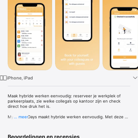
TV
iPhone, iPad
Maak hybride werken eenvoudig: reserveer je werkplek of 
parkeerplaats, zie welke collega’s op kantoor zijn en check 
direct hoe druk het is.

My Office Days maakt hybride werken eenvoudig. Met deze 
… meer
gebruiksvriendelijke werkplekplanner regelen medewerkers 
zelfstandig hun bezoek aan kantoor en zien ze direct welke 
collega’s aanwezig zijn.

Beoordelingen en recensies