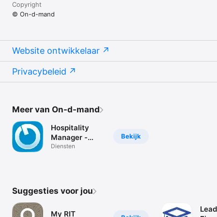
Copyright
© On-d-mand
Website ontwikkelaar
Privacybeleid
Meer van On-d-mand
Hospitality
Bekijk
Manager -
Scan app
Diensten
Suggesties voor jou
Lead
My RIT