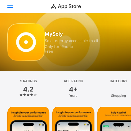
Today
MySoly
Solar energy accessible to all
Games
Only for iPhone
Free
Apps
Arcade
Search
9 RATINGS
AGE RATING
CATEGORY
4.2
4+
Platform
Years
Shopping
iPhone
iPad
Mac
Watch