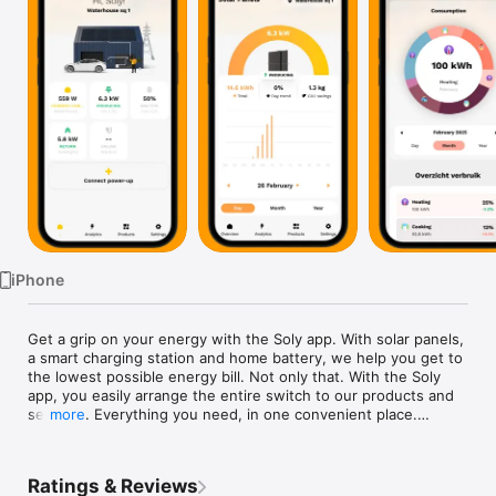
TV
iPhone
Get a grip on your energy with the Soly app. With solar panels, 
a smart charging station and home battery, we help you get to 
the lowest possible energy bill. Not only that. With the Soly 
app, you easily arrange the entire switch to our products and 
services. Everything you need, in one convenient place.

more
SOLY APP FEATURES

Full insight into the application process

Ratings & Reviews
Schedule or change a consultation and installation appointment
