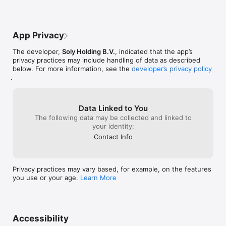
verbruikt in verhouding tot de gestelde 
limiet.Daarnaast een vierde punt: het zou 
fijn zijn als de app iets sneller kan draaien 
voor een beter 
App Privacy
gebruikscomfort.Tenslotte, als vijfde 
suggestie, zouden notificaties, 
The developer,
Soly Holding B.V.
, indicated that the app’s
bijvoorbeeld voor een volle of bijna lege 
privacy practices may include handling of data as described
batterij, of wanneer de stroom laag of 
below. For more information, see the
developer’s privacy policy
hoog is een waardevolle toevoeging zijn.
.
Data Linked to You
The following data may be collected and linked to
your identity:
Contact Info
Privacy practices may vary based, for example, on the features
you use or your age.
Learn More
Accessibility