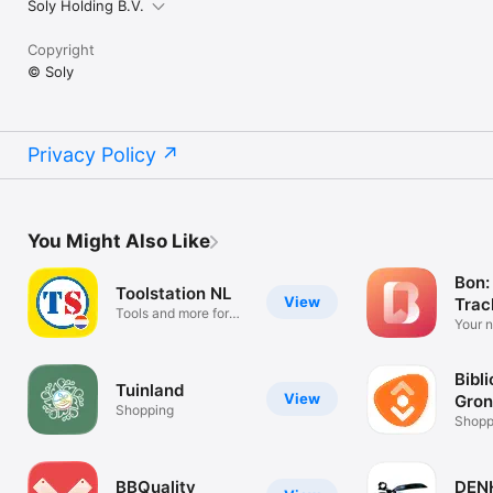
Soly Holding B.V.
Copyright
© Soly
Privacy Policy
You Might Also Like
Bon:
Toolstation NL
View
Trac
Tools and more for
Disc
Your 
any task
exper
Bibl
Tuinland
View
Gron
Shopping
Shopp
BBQuality
DEN