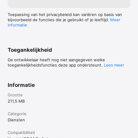
Niko detector tool portaal

Op deze website, die rechtstreeks gelinkt is aan de Niko 
detector tool app, kun je je projecten efficiënt beheren, je 
Toepassing van het privacybeleid kan variëren op basis van
bewaarde detectorinstellingen terugvinden en bestaande 
bijvoorbeeld de functies die je gebruikt of je leeftijd.
Meer
configuraties hergebruiken in andere installaties. Gebruik het 
informatie
MAC-adres op je detector om de bewaarde configuratiedetails 
op te halen.

Toegankelijkheid
Door de app voor Niko detectoren te downloaden, aanvaard je 
de algemene voorwaarden die je terugvindt op 
De ontwikkelaar heeft nog niet aangegeven welke
https://www.niko.eu/nl-nl/legal/privacy-policy.
toegankelijkheidsfuncties deze app ondersteunt.
Lees meer
Informatie
Grootte
211,5 MB
Categorie
Diensten
Compatibiliteit