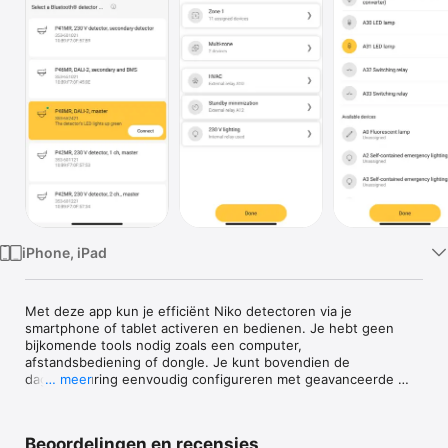
TV
iPhone, iPad
Met deze app kun je efficiënt Niko detectoren via je 
smartphone of tablet activeren en bedienen. Je hebt geen 
bijkomende tools nodig zoals een computer, 
afstandsbediening of dongle. Je kunt bovendien de 
daglichtsturing eenvoudig configureren met geavanceerde 
… meer
functies zoals multizone, dag/nachtmodi of verschillende 
lichtscenario's.

Beoordelingen en recensies