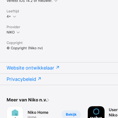
Vereist iOS 14.2 of nieuwer.
Leeftijd
4+
Provider
NIKO
Copyright
© Copyright (Niko nv)
Website ontwikkelaar
Privacybeleid
Meer van Niko n.v.
User
Niko Home
Bekijk
Nik
Home