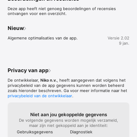
Wat heb je nodig?

Deze app heeft niet genoeg beoordelingen of recensies
Je installatie moet één of meer P40/M40 detectoren hebben. 
ontvangen voor een overzicht.
Je smartphone/tablet moet ook uitgerust zijn met Bluetooth®. 
Zorg er bovendien voor dat je smartphone/tablet verbonden is 
met het internet. De Niko detector tool-app is beschikbaar in 
Nieuw
verschillende Europese talen.

Algemene optimalisaties van de app.
Versie 2.02
9 jan.
Functies

• Configureer moeiteloos je parameterinstellingen met behulp 
van de stap-voor-stap inbedrijfstelling

• Personaliseer de detectorconfiguraties volgens jouw noden

• Hergebruik bewaarde configuraties in andere installaties en 
Privacy van app
deel de configuratiebestanden met collega's

• Beveilig je detector met een viercijfercode

De ontwikkelaar,
Niko n.v.
, heeft aangegeven dat volgens het
privacybeleid van de app gegevens kunnen worden beheerd
zoals hieronder beschreven. Ga voor meer informatie naar het
2-wegs-Bluetooth®-communicatie

privacybeleid van de ontwikkelaar
.
Deze functie garandeert een eenvoudige bedrijfsinstelling en 
optimale communicatie tussen de detectoren en de app. Zo 
kan de app realtime informatie geven over de 
detectorinstellingen, waardoor je een volledig overzicht krijgt 
Niet aan jou gekoppelde gegevens
van alle relevante parameters en je je installatie achteraf 
De volgende gegevens worden mogelijk verzameld,
eenvoudig kunt aanpassen

maar zijn niet gekoppeld aan je identiteit:
Gebruiks­gegevens
Diagnostiek