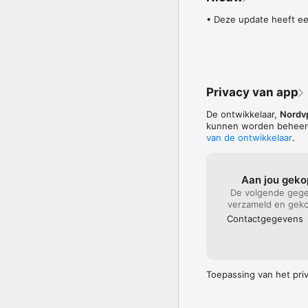
Je iPhone is waarschijn
om je laptop, tablet en
• Deze update heeft ee
beschermen.  

BETROUWBARE DIENST

In tegenstelling tot ee
versleutelt ook je verk
Privacy van app
evenaren zijn.

De ontwikkelaar,
Nordvp
Functies die onze gebr
kunnen worden beheerd
van de ontwikkelaar
.
• Sterke VPN-encryptie 
• Onbeperkte VPN-data v
• VPN-protocollen om u
Aan jou gek
• Duizenden VPN-server
• Meer dan 220 serverlo
De volgende gege
• Double VPN voor nog m
verzameld en gekop
• VPN: automatisch ver
Contact­gegevens
• Bescherming tegen sc
• Spoor gelekte inlogg
Online veiligheid binne
Toepassing van het priva
meer online privacy, waa