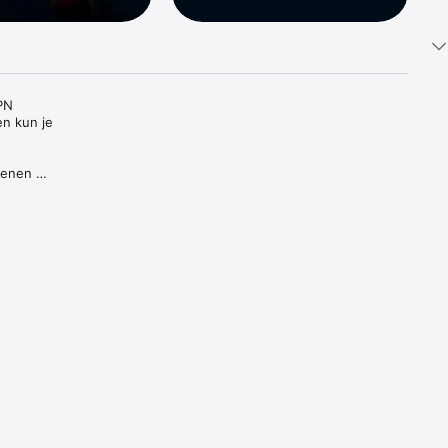
PN 
n kun je 
oenen 
eren en 
 we 
n gevaar 
eer 
nergens 