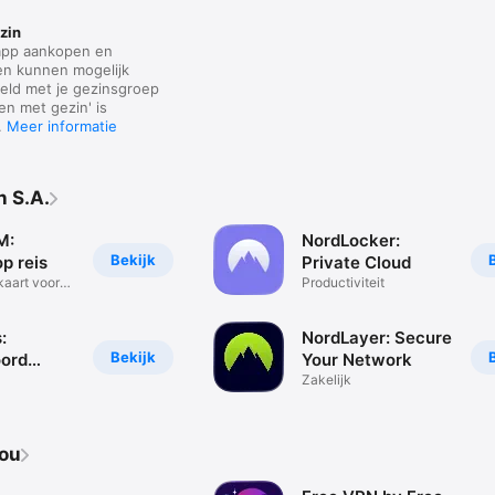
zin
app aankopen en
n kunnen mogelijk
ld met je gezins­groep
en met gezin' is
.
Meer informatie
 S.A.
M:
NordLocker:
Bekijk
op reis
Private Cloud
kaart voor
Productiviteit
:
NordLayer: Secure
Bekijk
ord
Your Network
Zakelijk
n veilig
jou