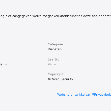
 abonnement hebben om de app te kunnen gebruiken.

gistreerd handelsmerk van Jason A. Donenfeld.

gen zijn niet van toepassing op abonnementen die via wederverkopers z
nog niet aangegeven welke toegankelijkheidsfuncties deze app onders
t naar de VPN, bescherming tegen scams, bescherming tegen phishing, e
n andere functies die beschikbaar zijn in de NordVPN-app, afhankelijk va
en abonnement.

tps://nordvpn.com/terms-of-service/

nordvpn.com/privacy-policy/
Categorie
Diensten
Leeftijd
re
4+
Copyright
© Nord Security
Website ontwikkelaar
Privacybel