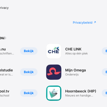
rivacy
Privacybeleid
jou
s.nu
CHE LINK
Bekijk
schriften
Alles op één plek
elstudie
Mijn Omega
Bekijk
at er is
Onderwijs
ool.tv
Hoornbeeck (HIP)
Bekijk
lschool
Nieuws en handige
links.