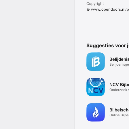
Copyright
© www.opendoors.nl/p
Suggesties voor 
Belijdeni
Belijdenisge
offline
NCV Bijb
Onderzoek w
geschreven
Bijbelsch
Online Bijbe