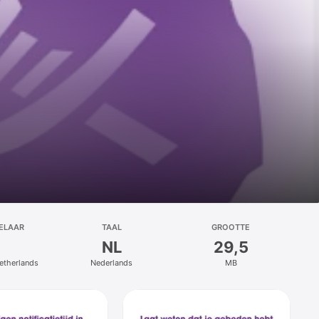
ELAAR
TAAL
GROOTTE
NL
29,5
etherlands
Nederlands
MB