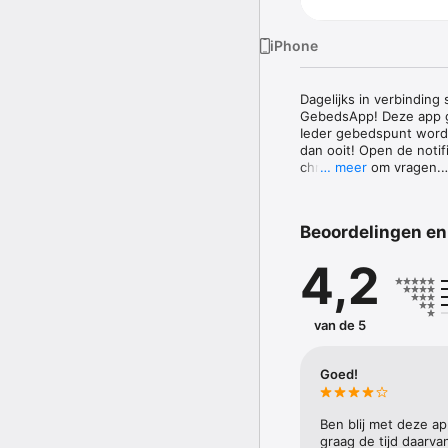
iPhone
Dagelijks in verbindin
GebedsApp! Deze app ge
Ieder gebedspunt wordt 
dan ooit! Open de notif
christenen om vragen.

… meer
Onze gebedsapp heeft e
en zusters.

• Met de Ik bid mee kn
Beoordelingen en
bidden.

• Daarnaast kun je de 
4,2
• Moedig ook anderen a
jouw vrienden, familie 
anderen.

Zo zijn we samen in g
van de 5
Goed!
Ben blij met deze app
graag de tijd daarva