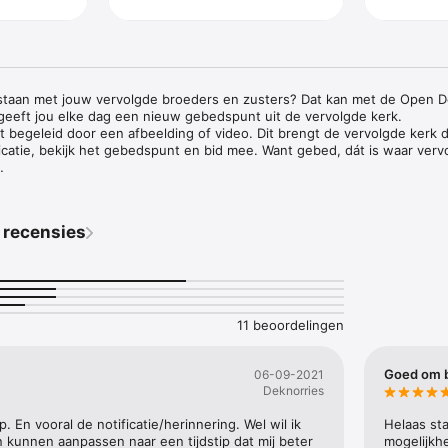
g staan met jouw vervolgde broeders en zusters? Dat kan met de Open D
eft jou elke dag een nieuw gebedspunt uit de vervolgde kerk.

begeleid door een afbeelding of video. Dit brengt de vervolgde kerk di
icatie, bekijk het gebedspunt en bid mee. Want gebed, dát is waar vervo
en paar unieke opties die jou helpen om te bidden voor je vervolgde b
op kun je aangeven dat je hebt gebeden. Zo vergeet je nooit meer voor 
 recensies
gebeden van andere app-bidders lezen en kun je zelf jouw gebed toevo
an om te bidden voor vervolgde christenen door op te roepen tot geb
of andere bekenden. Met slechts één klik in de app, deel je een gebeds
ebed verbonden!
11 beoordelingen
Goed om b
06-09-2021
Deknorries
. En vooral de notificatie/herinnering. Wel wil ik 
Helaas sta
n kunnen aanpassen naar een tijdstip dat mij beter 
mogelijkhe