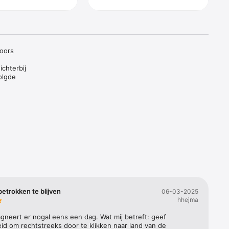
oors 
chterbij 
lgde 
roeders 
hen te 
egen.

ed onder 
punt met 
etrokken te blijven
06-03-2025
hhejma
gneert er nogal eens een dag. Wat mij betreft: geef 
id om rechtstreeks door te klikken naar land van de 