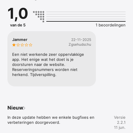
locatie.

1,0
2: Download de app op je smartphone.

3: Verifieer je rijbewijs in de app en stel je digitale sleutel in.

4: Haal je bak op bij de to-go locatie en open het slot via de 
app.

van de 5
1 beoordelingen
5: Aan de slag!

Met meer dan 25 jaar ervaring in aanhangerverhuur bieden wij 
Jammer
22-11-2025
de beste service voor iedere klus. Heb je hulp nodig? Wij 
Zgsehudschu
staan voor je klaar. Ervaar het gemak van de Pak 'n Bak App en 
Een niet werkende zeer oppervlakkige 
app. Het enige wat het doet is je 
doorsturen naar de website. 
Reserveringsnummers worden niet 
herkend. Tijdverspilling.
Nieuw
In deze update hebben we enkele bugfixes en 
Versie
verbeteringen doorgevoerd.
2.2.1
11 jun.