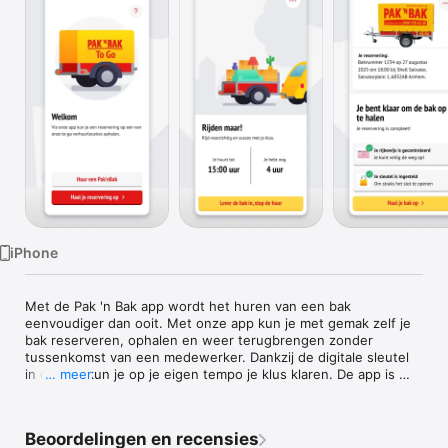
TV
iPhone
Met de Pak 'n Bak app wordt het huren van een bak 
eenvoudiger dan ooit. Met onze app kun je met gemak zelf je 
bak reserveren, ophalen en weer terugbrengen zonder 
tussenkomst van een medewerker. Dankzij de digitale sleutel 
in de app kun je op je eigen tempo je klus klaren. De app is 
… meer
geschikt voor alle typen bakken.

Zo werkt het:

Beoordelingen en recensies
1: Reserveer via onze website of de app voor een to-go 