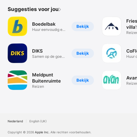
Suggesties voor jou
Frie
Boedelbak
Bekijk
villa
Huur eenvoudig een
Reize
Boedelbak
DIKS
CoFl
Bekijk
Samen op de goede
Huur 
weg
via de
Meldpunt
Ava
Bekijk
Buitenruimte
Reize
Reizen
Nederland
English (UK)
Copyright © 2026
Apple Inc.
Alle rechten voorbehouden.