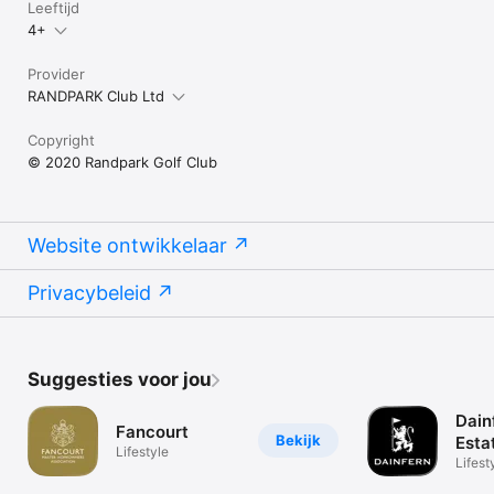
Leeftijd
4+
Provider
RANDPARK Club Ltd
Copyright
© 2020 Randpark Golf Club
Website ontwikkelaar
Privacybeleid
Suggesties voor jou
Dain
Fancourt
Bekijk
Esta
Lifestyle
Lifest