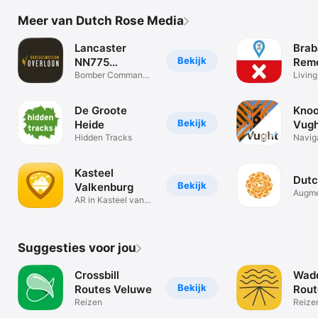
Meer van Dutch Rose Media
Lancaster
Brab
Bekijk
NN775
Rem
Overloon
Bomber Command
Living
tijdens WWII
App
De Groote
Kno
Bekijk
Heide
Vug
Hidden Tracks
Navig
Kasteel
Dutc
Bekijk
Valkenburg
Augme
AR in Kasteel van
desig
Valkenburg
Suggesties voor jou
Crossbill
Wad
Bekijk
Routes Veluwe
Rout
Reizen
Reize