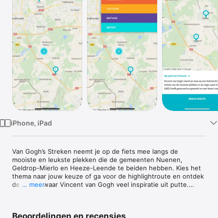
TV
iPhone, iPad
Van Gogh’s Streken neemt je op de fiets mee langs de 
mooiste en leukste plekken die de gemeenten Nuenen, 
Geldrop-Mierlo en Heeze-Leende te beiden hebben. Kies het 
thema naar jouw keuze of ga voor de highlightroute en ontdek 
de streek waar Vincent van Gogh veel inspiratie uit putte.

… meer
Vergeet ook vooral niet om gebruik te maken van de 
bedrijfsindex waar veel plaatselijke ondernemers u trakteren 
Beoordelingen en recensies
op aantrekkelijke aanbiedingen. Vaak zijn leuke kortingen op 