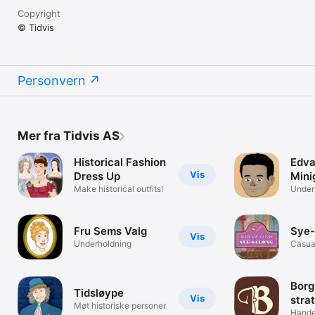
Copyright
© Tidvis
Personvern
Mer fra Tidvis AS
Historical Fashion
Edva
Vis
Dress Up
Min
Make historical outfits!
Under
Fru Sems Valg
Sye-
Vis
Underholdning
Casual
Borg
Tidsløype
Vis
strat
Møt historiske personer
Hande