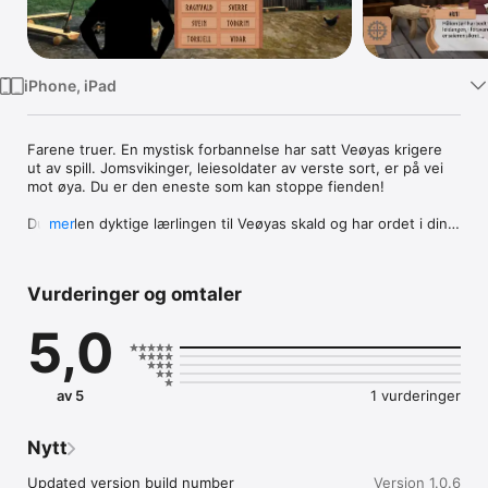
TV
iPhone, iPad
Farene truer. En mystisk forbannelse har satt Veøyas krigere 
ut av spill. Jomsvikinger, leiesoldater av verste sort, er på vei 
mot øya. Du er den eneste som kan stoppe fienden!

Du er den dyktige lærlingen til Veøyas skald og har ordet i din 
mer
makt. Hvem vil du stole på? Hvem er venn og hvem er fiende? 
Våger du å drikke Brageskålen og sverge på å løse mysteriet? 
Dine valg avgjør øyas skjebne.
Vurderinger og omtaler
5,0
av 5
1 vurderinger
Nytt
Updated version build number
Versjon 1.0.6