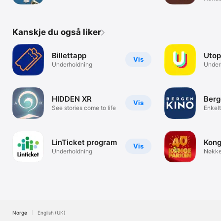
Kanskje du også liker
Billettapp
Utop
Vis
Underholdning
Under
HIDDEN XR
Berg
Vis
See stories come to life
Enkelt
LinTicket program
Kong
Vis
Underholdning
Nøkkel
Norge
English (UK)