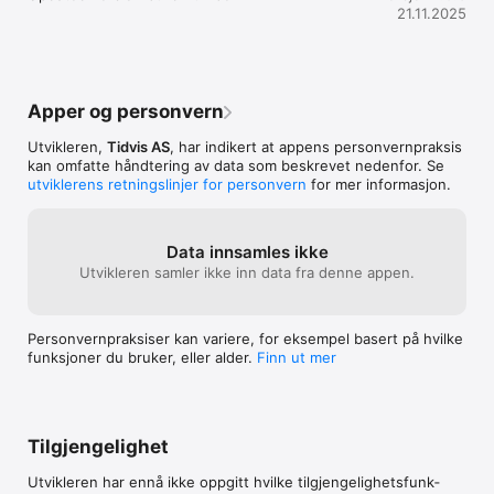
21.11.2025
Apper og personvern
Utvikleren,
Tidvis AS
, har indikert at appens personvern­praksis
kan omfatte håndtering av data som beskrevet nedenfor. Se
utviklerens retningslinjer for personvern
for mer informasjon.
Data innsamles ikke
Utvikleren samler ikke inn data fra denne appen.
Personvern­praksiser kan variere, for eksempel basert på hvilke
funksjoner du bruker, eller alder.
Finn ut mer
Tilgjengelighet
Utvikleren har ennå ikke oppgitt hvilke tilgjengelig­hets­funk­