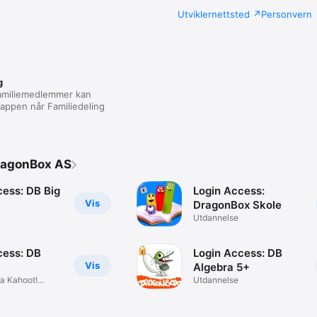
Utviklernettsted
Personvern
g
familiemedlemmer kan
appen når Familiedeling
ragonBox AS
cess: DB Big
Login Access:
Vis
DragonBox Skole
Utdannelse
cess: DB
Login Access: DB
Vis
Algebra 5+
a Kahoot!
Utdannelse