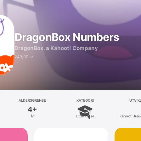
DragonBox Numbers
DragonBox, a Kahoot! Company
249,00 kr
ALDERSGRENSE
KATEGORI
UTVIK
4+
År
Utdannelse
Kahoot Drag