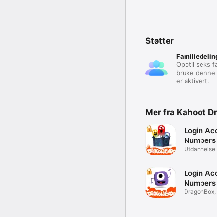
Støtter
Familiedelin
Opptil seks 
bruke denne 
er aktivert.
Mer fra Kahoot D
Login Ac
Numbers
Utdannelse
Login Ac
Numbers
DragonBox, 
Company