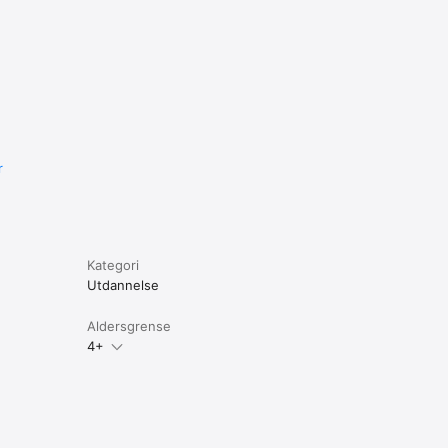
r
Kategori
Utdannelse
Aldersgrense
4+