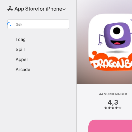
for iPhone
Søk
I dag
Spill
Apper
Arcade
44 VURDERINGER
4,3