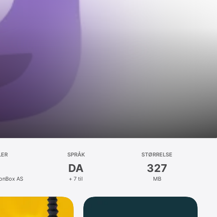
LER
SPRÅK
STØRRELSE
DA
327
onBox AS
+ 7 til
MB