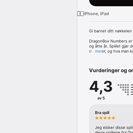
iPhone, iPad
Gi barnet ditt nøkkelen 
DragonBox Numbers er de
og åtte år. Spillet gjør 
de virker, og hva man k
mer
DragonBox gjør tall le
stables, deles, kombine
Vurderinger og o
å eksperimentere med No
4,3
Appen består av tre fors
flere forskjellige måte
Sandkassen er laget for
av 5
og lærere kan bruke til
Puslespillene utfordrer 
Bra spill
subtraksjon. Barnet ditt
essensielt for å bygge 
Jeg elsker disse spil
Stigen utfordrer barnet 
disse spillene fra D