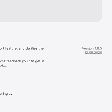
engen 
ringer.

en 
å kort 
for å 
kkelen til 
 feature, and clarifies the 
Versjon 1.8.5
12.05.2020
ome feedback you can get in 
).

by leaving a nice review, 
ering av