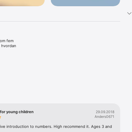
lom fem 
, hvordan 
ene kan 
 seg med 
Noomene på 
kk.

foreldre 
g 
for young children
29.09.2018
som er 
Anders0671
tive introduction to numbers. High recommend it. Ages 3 and 
tigen er 