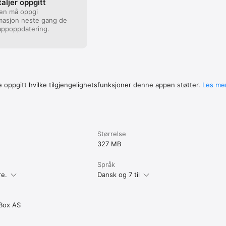
aljer oppgitt
ren må oppgi
masjon neste gang de
appoppdatering.
 oppgitt hvilke tilgjengelig­hets­funk­sjoner denne appen støtter.
Les me
Størrelse
327 MB
Språk
re.
Dansk og 7 til
Box AS