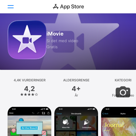
I dag
iMovie
Si det med video
Spill
Gratis
Apper
Arcade
4,4K VURDERINGER
Søk
ALDERSGRENSE
KATEGORI
4,2
4+
Plattform
År
Foto og video
iPhone
iPad
Mac
Watch