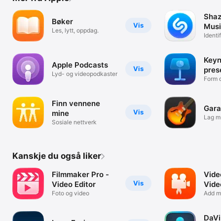
Shaz
Bøker
Vis
Musi
Les, lytt, oppdag.
Identi
Show
Keyn
Apple Podcasts
Vis
pres
Lyd- og videopodkaster
Form o
histor
Finn vennene
Gar
Vis
mine
Lag m
Sosiale nettverk
helst
Kanskje du også liker
Filmmaker Pro -
Vide
Vis
Video Editor
Vide
Foto og video
Add mu
videos
DaVi