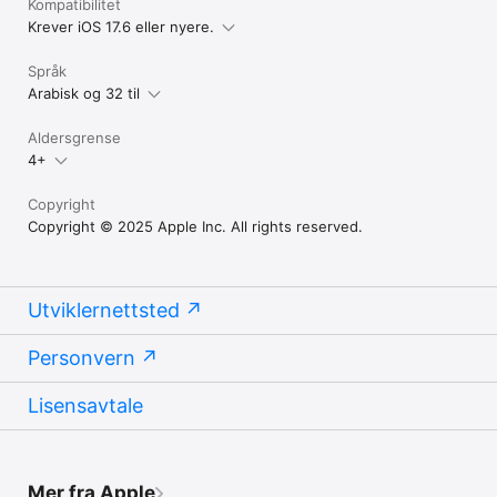
eller nyere.
Kompatibilitet
Krever iOS 17.6 eller nyere.
Språk
Arabisk og 32 til
Aldersgrense
4+
Copyright
Copyright © 2025 Apple Inc. All rights reserved.
Utviklernettsted
Personvern
Lisensavtale
Mer fra Apple