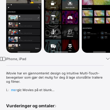
TV
iPhone, iPad
iMovie har en gjennomtenkt design og intuitive Multi-Touch-
bevegelser som gjør det mulig for deg å lage storslåtte trailere 
og filmer.

Lag Magic Movies på et blunk

mer
• Med kun noen få klikk kan du lage og dele flotte videoer 
med personlig preg.

• Du trenger bare å velge et album eller en gruppe med 
Vurderinger og omtaler
videoer eller bilder så lager iMovie en video med titler, 