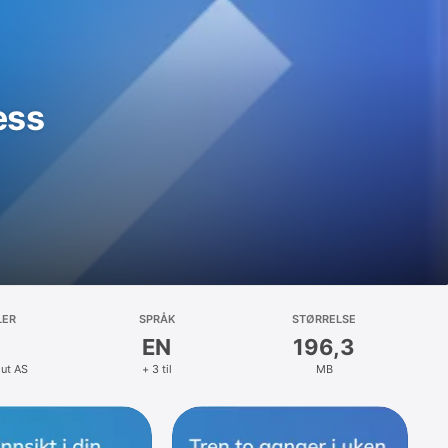
ess
LER
SPRÅK
STØRRELSE
EN
196,3
ut AS
+ 3 til
MB