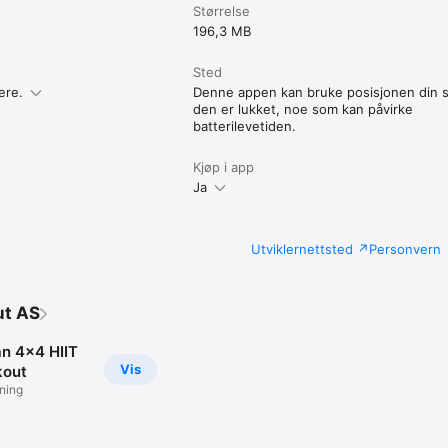
Størrelse
196,3 MB
Sted
ere.
Denne appen kan bruke posisjonen din s
den er lukket, noe som kan påvirke
batterilevetiden.
Kjøp i app
Ja
Utviklernettsted
Personvern
ut AS
n 4x4 HIIT
Vis
kout
ening