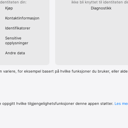
 identiteten din:
ikke bli knyttet til identiteten di
 kvalifisert, belastes betalingen ved bekreftelse av kjøpet. Se fullstendig
 vilkår for bruk her: http://myworkout.com/terms-and-privacy/

Kjøp
Diagnostikk
ykdom bør konsultere lege før man begynner med høyintensitets interval
Kontakt­informasjon
ns GPS for å finne posisjonen din under bruk. Kontinuerlig bruk av GPS
dramatisk redusere batteriets levetid.

Identifika­torer
ealthKit for å eksportere dine Myworkout GO aktiviteter utført med Ap
 lese og vise pulsdata.
Sensitive
opplysninger
Andre data
n variere, for eksempel basert på hvilke funksjoner du bruker, eller alde
 oppgitt hvilke tilgjengelig­hets­funk­sjoner denne appen støtter.
Les me