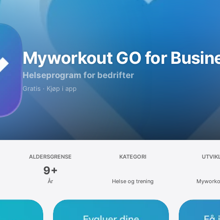
Myworkout GO for Busin
Helseprogram for bedrifter
Gratis · Kjøp i app
ALDERSGRENSE
KATEGORI
UTVIK
9+
År
Helse og trening
Myworko