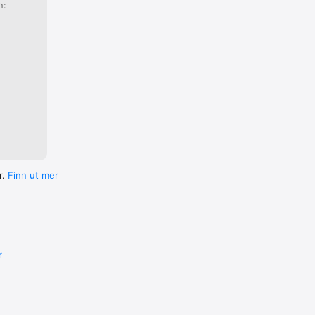
n:
 
ltrening.

 som 
ple Watch 
r.
Finn ut mer
r