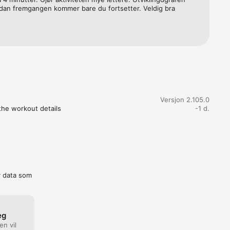
ed 
rdan fremgangen kommer bare du fortsetter. Veldig bra
en bedre 
unkt i 
0 årene, 
stopper 
aks er 
Versjon 2.105.0
VO2maks. 
he workout details

-1 d.
et, og 
n mot å 
nement 
v data som
nt i 
lastes 
nde 
utikk-
eg
u er 
en vil
veperioden 