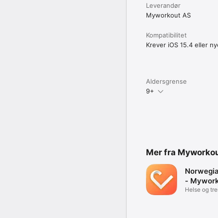
Leverandør
Myworkout AS
Kompatibilitet
Krever iOS 15.4 eller ny
Aldersgrense
9+
Mer fra Myworko
Norwegia
- Mywor
Helse og tr