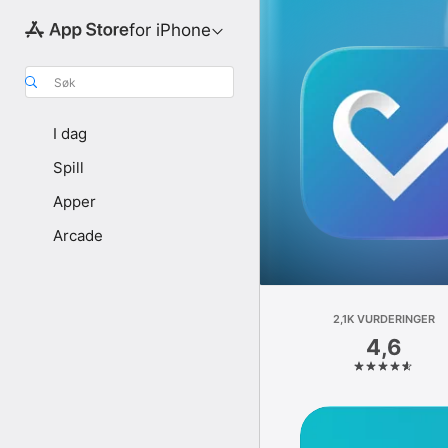
for iPhone
Søk
I dag
Spill
Apper
Arcade
2,1K VURDERINGER
4,6