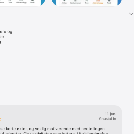
ere og 
de 
 
 lite 
over din 
.

trenger 
 det er 
på tvers 
ine.

11. jan.
GaustaLin
se korte økter, og veldig motiverende med nedtellingen 
av 
a 4 minutter. Gjør aktiviteten mye lettere. Utviklingdgrafen 