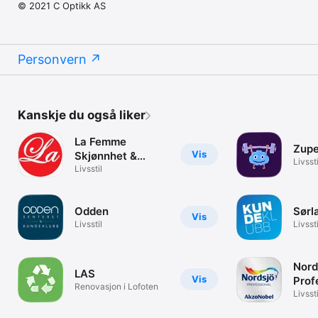
© 2021 C Optikk AS
Personvern
Kanskje du også liker
La Femme
Zupe
Vis
Skjønnhet &
Livssti
Velvære
Livsstil
Odden
Sørl
Vis
Livsstil
Livssti
Nord
LAS
Vis
Prof
Renovasjon i Lofoten
Expe
Livssti