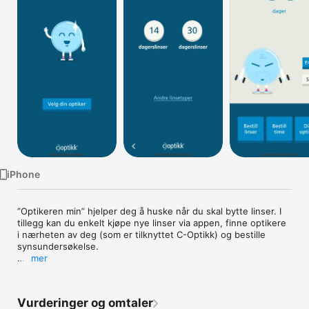
TV
iPhone
”Optikeren min” hjelper deg å huske når du skal bytte linser. I 
tillegg kan du enkelt kjøpe nye linser via appen, finne optikere 
i nærheten av deg (som er tilknyttet C-Optikk) og bestille 
synsundersøkelse.

mer
- Hjelper deg å bytte linser til riktig tid

- Bestill linser på nett via appen

- Finn optiker i nærheten som er tilknyttet C-Optikk, eller velg 
Vurderinger og omtaler
optikeren du allerede går til i C-Optikk
