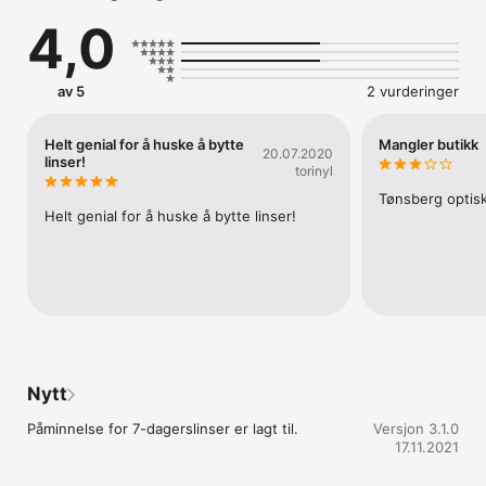
- Bestill time for synsundersøkelse
4,0
av 5
2 vurderinger
Helt genial for å huske å bytte
Mangler butikk
20.07.2020
linser!
torinyl
Tønsberg optis
Helt genial for å huske å bytte linser!
Nytt
Påminnelse for 7-dagerslinser er lagt til.
Versjon 3.1.0
17.11.2021