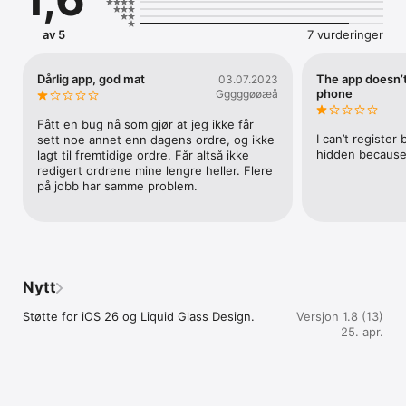
av 5
7 vurderinger
Dårlig app, god mat
The app doesn’
03.07.2023
phone
Gggggøøæå
Fått en bug nå som gjør at jeg ikke får 
I can’t registe
sett noe annet enn dagens ordre, og ikke 
hidden because
lagt til fremtidige ordre. Får altså ikke 
redigert ordrene mine lengre heller. Flere 
på jobb har samme problem.
Nytt
Støtte for iOS 26 og Liquid Glass Design.
Versjon 1.8 (13)
25. apr.