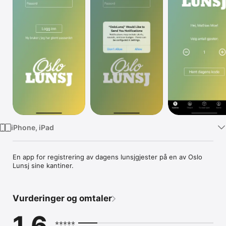
TV
iPhone, iPad
En app for registrering av dagens lunsjgjester på en av Oslo 
Lunsj sine kantiner. 
Vurderinger og omtaler
1,6