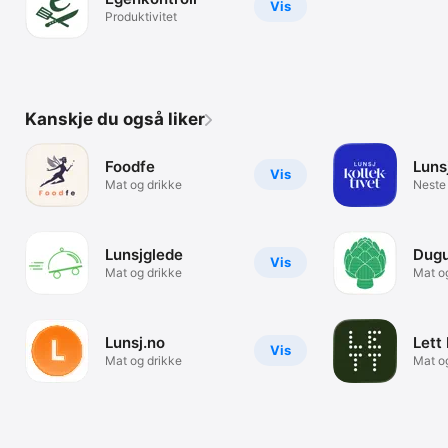
Vis
Produktivitet
Kanskje du også liker
Foodfe
Luns
Vis
Mat og drikke
Neste
jobblu
Lunsjglede
Dugu
Vis
Mat og drikke
Mat o
Lunsj.no
Lett
Vis
Mat og drikke
Mat o