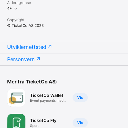
Aldersgrense
4+
Copyright
© TicketCo AS 2023
Utviklernettsted
Personvern
Mer fra TicketCo AS
TicketCo Wallet
Vis
Event payments made
easy
TicketCo Fly
Vis
Sport