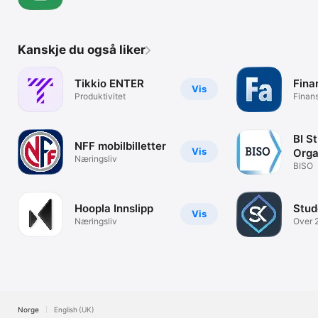
Kanskje du også liker
Tikkio ENTER
Fina
Vis
Produktivitet
Finan
BI S
NFF mobilbilletter
Vis
Orga
Næringsliv
BISO
Hoopla Innslipp
Stud
Vis
Næringsliv
Over 
studen
Norge
English (UK)