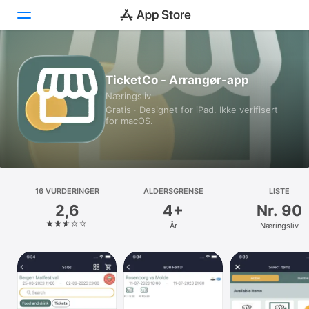
I dag
TicketCo - Arrangør-app
Næringsliv
Spill
Gratis · Designet for iPad. Ikke verifisert
for macOS.
Apper
Arcade
Søk
16 VURDERINGER
ALDERSGRENSE
LISTE
2,6
4+
Nr. 90
Plattform
År
Næringsliv
iPhone
iPad
Mac
Watch