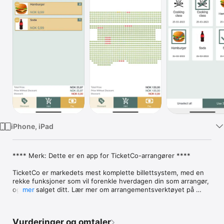
TV
iPhone, iPad
**** Merk: Dette er en app for TicketCo-arrangører ****

TicketCo er markedets mest komplette billettsystem, med en 
rekke funksjoner som vil forenkle hverdagen din som arrangør, 
og øke salget ditt. Lær mer om arrangementsverktøyet på 
mer
info.ticketco.no. Dersom du velger å benytte oss til billett- 
eller varesalget ditt gir vi deg en gratis iZettle bankterminal.

Vurderinger og omtaler
Med appen vår er det enkelt for deg som TicketCo-arrangør å 