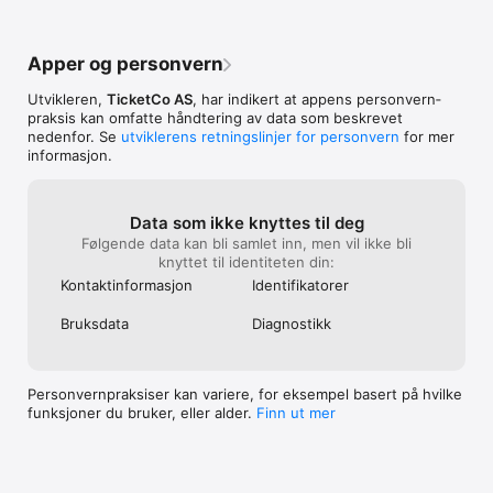
Hvis brukerne ikke har smarttelefon eller muligheten til å 
skrive ut billetten kan de oppgi referansenummeret ved 
inngangen.

Apper og personvern
I tillegg til salgs- og valideringsfunksjonalitet gir appen 
Utvikleren,
TicketCo AS
, har indikert at appens personvern­
salgsrapporter i sanntid. Dette gir deg et godt grunnlag for 
praksis kan omfatte håndtering av data som beskrevet
gode beslutninger, hvor og når som helst. Når arrangementet 
nedenfor. Se
utviklerens retningslinjer for personvern
for mer
er i gang kan du også fortløpende følge med på 
informasjon.
innsjekkingsstatuser og vareuttak.
Data som ikke knyttes til deg
Følgende data kan bli samlet inn, men vil ikke bli
knyttet til identiteten din:
Kontakt­informasjon
Identifika­torer
Bruksdata
Diagnostikk
Personvern­praksiser kan variere, for eksempel basert på hvilke
funksjoner du bruker, eller alder.
Finn ut mer