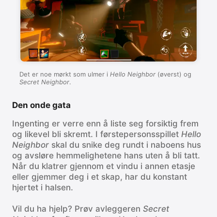
iPhone
iPad
Mac
Watch
TV
Det er noe mørkt som ulmer i
Hello Neighbor
(øverst) og
Secret Neighbor
.
Den onde gata
Ingenting er verre enn å liste seg forsiktig frem
og likevel bli skremt. I førstepersonsspillet
Hello
Neighbor
skal du snike deg rundt i naboens hus
og avsløre hemmelighetene hans uten å bli tatt.
Når du klatrer gjennom et vindu i annen etasje
eller gjemmer deg i et skap, har du konstant
hjertet i halsen.
Vil du ha hjelp? Prøv avleggeren
Secret