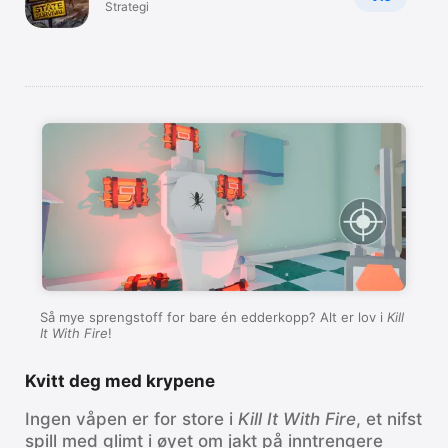
Strategi
Så mye sprengstoff for bare én edderkopp? Alt er lov i
Kill
It With Fire
!
Kvitt deg med krypene
Ingen våpen er for store i
Kill It With Fire
, et nifst
spill med glimt i øyet om jakt på inntrengere