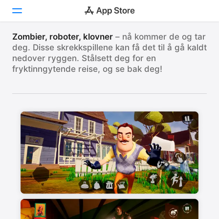
VÅRE FAVORITTER
Spill disse – hvis du tør!
Zombier, roboter, klovner
– nå kommer de og tar
deg. Disse skrekkspillene kan få det til å gå kaldt
Oppdag
nedover ryggen. Stålsett deg for en
Se frykten i hvitøyet i disse skrekkelig underholdende
eventyrene.
fryktinngytende reise, og se bak deg!
Arcade
Skap
Arbeid
Spill
Utvikle
Kategorier
Søk
Plattform