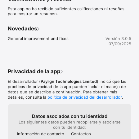
accounts and mobile money wallets.

Esta app no ha recibido suficientes calificaciones ni reseñas
para mostrar un resumen.
- Get FX Liquidity.

Get FX liquidity to pay suppliers, merchants, tuition, etc. Get 
FX liquidity in multiple currencies and carry out global 
Novedades
payments with ease.

General improvement and fixes
Versión 3.0.5
- Secured accounts.

07/09/2025
Accounts are secured using a PIN and biometric 
authentication to restrict unauthorized access. 

For more information, feel free to contact us at 

 - Link: https://paylign.com

Privacidad de la app
 - Mail: contact@paylign.com

 - Facebook: Like us on Facebook

El desarrollador (
Paylign Technologies Limited
) indicó que las
 - Twitter: Follow us on Twitter
prácticas de privacidad de la app pueden incluir el manejo de
datos que se describe a continuación. Para obtener más
detalles, consulta la
política de privacidad del desarrollador
.
Datos asociados con tu identidad
Los siguientes datos pueden recopilarse y asociarse
con tu identidad:
Información de contacto
Contactos