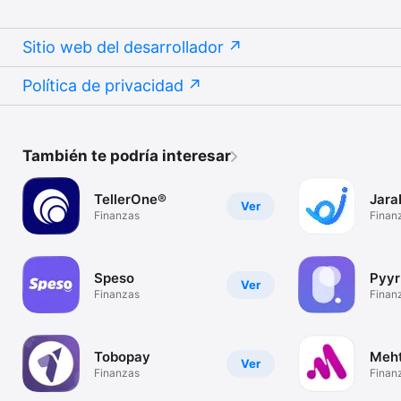
Sitio web del desarrollador
Política de privacidad
También te podría interesar
TellerOne®
Jara
Ver
Finanzas
Finan
Speso
Pyyr
Ver
Finanzas
Finan
Tobopay
Meht
Ver
Finanzas
Finan