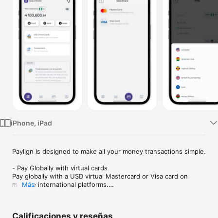
TV
iPhone, iPad
Paylign is designed to make all your money transactions simple.

- Pay Globally with virtual cards

Pay globally with a USD virtual Mastercard or Visa card on 
multiple international platforms.

Más
- Send and receive money.

Paylign has got you covered in sending local and cross-border 
Calificaciones y reseñas
payments globally. Send and receive money from bank 