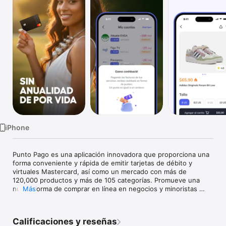
TV
iPhone
Punto Pago es una aplicación innovadora que proporciona una 
forma conveniente y rápida de emitir tarjetas de débito y 
virtuales Mastercard, así como un mercado con más de 
120,000 productos y más de 105 categorías. Promueve una 
nueva forma de comprar en línea en negocios y minoristas 
Más
locales, basado en principios de comercio justo.

La aplicación incluye una variedad de características:

Calificaciones y reseñas
- tales como emisión y aprobación gratuita y rápida de 