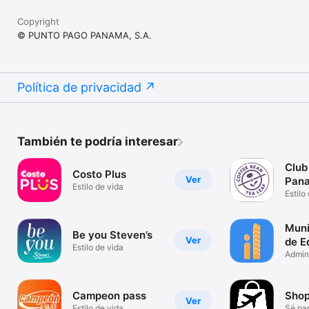
Copyright
© PUNTO PAGO PANAMA, S.A.
Política de privacidad
También te podría interesar
Club
Costo Plus
Ver
Pan
Estilo de vida
Estilo
Muni
Be you Steven’s
Ver
de Ed
Estilo de vida
Admin
Condo
Campeon pass
Shop
Ver
Estilo de vida
Sé par