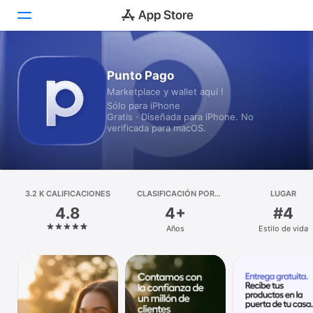
Hoy
Punto Pago
Marketplace y wallet aquí !
Juegos
Sólo para iPhone
Gratis · Diseñada para iPhone. No
Apps
verificada para macOS.
Arcade
Buscar
3.2 K CALIFICACIONES
CLASIFICACIÓN POR
LUGAR
EDADES
4.8
4+
#4
Plataforma
Años
Estilo de vida
iPhone
iPad
Mac
Watch