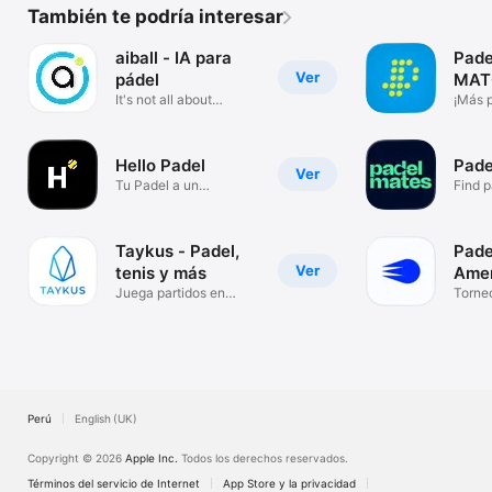
También te podría interesar
aiball - IA para
Pade
Ver
pádel
MAT
It's not all about
¡Más p
technique
Hello Padel
Pade
Ver
Tu Padel a un
Find 
Differentlevel
tourn
Taykus - Padel,
Pade
Ver
tenis y más
Amer
Juega partidos en
Torneo
clubs
pádel
Perú
English (UK)
Copyright © 2026
Apple Inc.
Todos los derechos reservados.
Términos del servicio de Internet
App Store y la privacidad