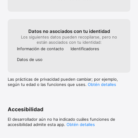
Obtén información útil para tu visita: fechas, horarios, 
dirección… También puedes seguir toda la actividad en Twitter 
y unirte a la conversación en redes sociales sobre 
#PadelWorldSummit
Datos no asociados con tu identidad
Los siguientes datos pueden recopilarse, pero no
están asociados con tu identidad:
Información de contacto
Identificado­res
Datos de uso
Las prácticas de privacidad pueden cambiar; por ejemplo,
según tu edad o las funciones que uses.
Obtén detalles
Accesibilidad
El desarrollador aún no ha indicado cuáles funciones de
accesibilidad admite esta app.
Obtén detalles