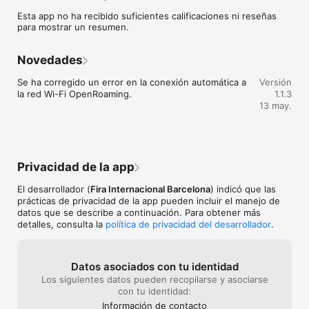
una selección de los productos que ofrecen en su stand. 

Esta app no ha recibido suficientes calificaciones ni reseñas
para mostrar un resumen.
PROGRAMA DE ACTIVIDADES

Consulta el completo programa de actividades de Padel World 
Novedades
Summit Podrás encontrar los horarios y ponentes de todas las 
presentaciones, conferencias, mesas redondas… de los 
Se ha corregido un error en la conexión automática a 
Versión
eventos y actividades que tienen lugar en el salón.

la red Wi-Fi OpenRoaming.
1.1.3
13 may.
ORGANIZA TU VISITA

Utiliza el buscador del catálogo de expositores de Padel World 
Summit para buscar empresas en el mapa del recinto o bien 
por categorías y sectores. Si te identificas con los datos de tu 
Privacidad de la app
entrada al salón podrás guardar tus empresas favoritas y 
notas para organizar tu visita. Además, también puedes 
El desarrollador (
Fira Internacional Barcelona
) indicó que las
guardar tus sesiones y ponentes favoritos dentro del 
prácticas de privacidad de la app pueden incluir el manejo de
completo programa de actividades de Padel World Summit.

datos que se describe a continuación. Para obtener más
detalles, consulta la
política de privacidad del desarrollador
.
NETWORKING

Si te identificas con los datos de tu entrada al salón en la app, 
podrás activar la herramienta de networking para hablar en 
Datos asociados con tu identidad
tiempo real con expositores.

Los siguientes datos pueden recopilarse y asociarse
con tu identidad:
INFORMACIÓN ÚTIL Y REDES SOCIALES

Información de contacto