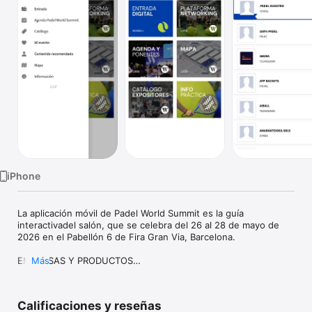
TV
iPhone
La aplicación móvil de Padel World Summit es la guía 
interactivadel salón, que se celebra del 26 al 28 de mayo de 
2026 en el Pabellón 6 de Fira Gran Via, Barcelona.

EMPRESAS Y PRODUCTOS

Más
En la app del Padel World Summit puedes consultar el catálogo 
completo de empresas participantes en el salón, con 
Calificaciones y reseñas
información sobre su ubicación, datos de contacto y también 