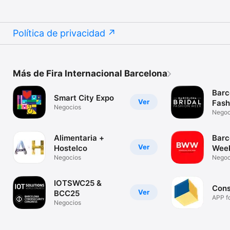
Política de privacidad
Más de Fira Internacional Barcelona
Barc
Smart City Expo
Ver
Fash
Negocios
Negoc
Alimentaria +
Barc
Ver
Hostelco
Wee
Negocios
Negoc
IOTSWC25 &
Cons
Ver
BCC25
APP f
Negocios