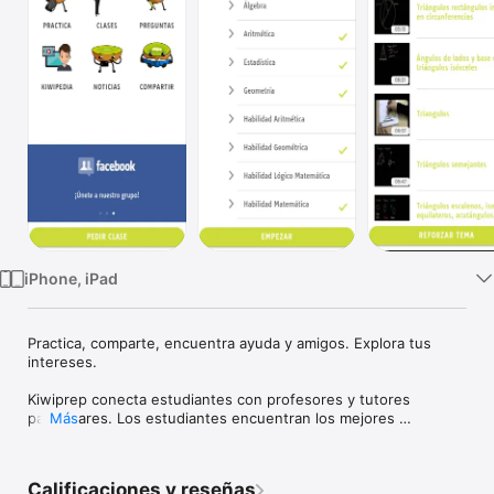
TV
iPhone, iPad
Practica, comparte, encuentra ayuda y amigos. Explora tus 
intereses.

Kiwiprep conecta estudiantes con profesores y tutores 
particulares. Los estudiantes encuentran los mejores 
Más
profesores y tutores, en el curso y zona de su preferencia.

Encuentra a los mejores tutores en Kiwiprep! 

Calificaciones y reseñas
Escoge el curso y temas que deseas practicar, con problemas 