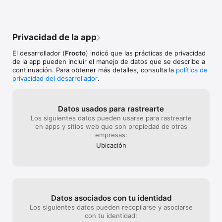
* Examen PUCP Católica, admisión PUCP, simulacros PUCP, 
Universidad Católica

* Examen Villarreal, admisión Villarreal,

* Examen Universidad Agraria, admisión UNALM, Universidad 
Privacidad de la app
Nacional Agraria La Molina

El desarrollador (
Frocto
) indicó que las prácticas de privacidad
Para más información revisa los términos y condiciones: 
de la app pueden incluir el manejo de datos que se describe a
https://www.kiwiprep.com/es/terms/

continuación. Para obtener más detalles, consulta la
política de
Políticas de privacidad: https://www.kiwiprep.com/es/privacy/

privacidad del desarrollador
.
Acuerdo de Licencia de Usuario Final (EULA): 
https://www.apple.com/legal/internet-
services/itunes/dev/stdeula/
Datos usados para rastrearte
Los siguientes datos pueden usarse para rastrearte
en apps y sitios web que son propiedad de otras
empresas:
Ubicación
Datos asociados con tu identidad
Los siguientes datos pueden recopilarse y asociarse
con tu identidad: