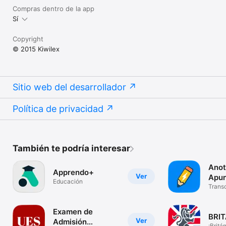
Compras dentro de la app
Sí
Copyright
© 2015 Kiwilex
Sitio web del desarrollador
Política de privacidad
También te podría interesar
Anot
Apprendo+
Ver
Apun
Educación
Transc
con IA
Examen de
BRI
Ver
Admisión
¡Britá