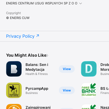
ENERIS CENTRUM USUG WSPLNYCH SP Z O O
Copyright
© ENERIS CUW
Privacy Policy
You Might Also Like
Balans: Sen i
Drob
View
Medytacja
Mor
Health & Fitness
Busin
PyrcampApp
BS Ł
View
Business
Finan
Zainspirowani
Nasz