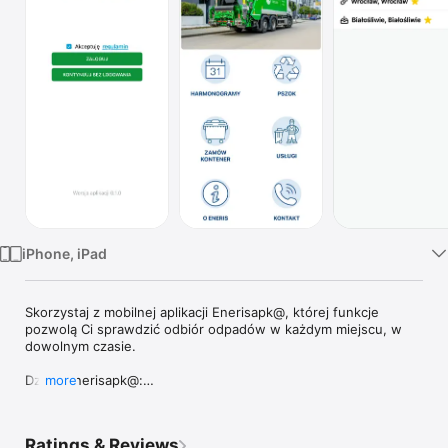
TV
iPhone, iPad
Skorzystaj z mobilnej aplikacji Enerisapk@, której funkcje 
pozwolą Ci sprawdzić odbiór odpadów w każdym miejscu, w 
dowolnym czasie. 

Dzięki Enerisapk@:

more
1. Wyszukasz harmonogram po adresie: Dzięki funkcji 
wyszukiwania adresu w aplikacji możesz szybko znaleźć 
Ratings & Reviews