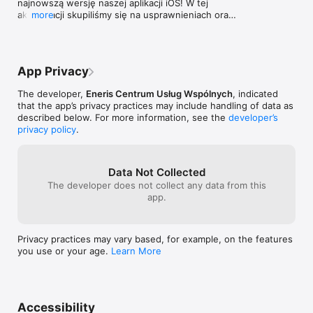
najnowszą wersję naszej aplikacji iOS! W tej 
szybką i rzetelną odpowiedź na Twoje pytania.

aktualizacji skupiliśmy się na usprawnieniach oraz 
more
dodaliśmy kilka istotnych funkcji, które mają 
Pobierz aplikację Enerisapk@ już teraz i dołącz do 
ułatwić korzystanie z aplikacji i poprawić jej 
społeczności, która dba o środowisko i aktywnie uczestniczy 
działanie.

w procesie gospodarowania odpadami. Przygotuj się na 
łatwiejsze planowanie harmonogramu odbioru, lepszą 
App Privacy
Nowość:

segregację odpadów i wiedzę na temat ochrony środowiska w 
Zaktualizowano implementację harmonogramu 
Twoim zasięgu!
The developer,
Eneris Centrum Usług Wspólnych
, indicated
plików na rok bieżący oraz na kolejny.

that the app’s privacy practices may include handling of data as
described below. For more information, see the
developer’s
Dziękujemy, że jesteście z nami! Zachęcamy do 
privacy policy
.
aktualizacji aplikacji i wypróbowania nowych 
funkcji. Jeśli macie pytania lub uwagi, prosimy o 
kontakt z naszym działem obsługi klienta.

Data Not Collected
Z poważaniem,

The developer does not collect any data from this
Zespół IT
app.
Privacy practices may vary based, for example, on the features
you use or your age.
Learn More
Accessibility