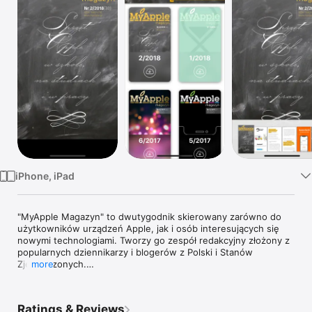
TV
iPhone, iPad
"MyApple Magazyn" to dwutygodnik skierowany zarówno do 
użytkowników urządzeń Apple, jak i osób interesujących się 
nowymi technologiami. Tworzy go zespół redakcyjny złożony z 
popularnych dziennikarzy i blogerów z Polski i Stanów 
Zjednoczonych.

more
W "MyApple Magazyn" znajdziecie recenzje różnego rodzaju 
urządzeń, oprogramowania, relacje z imprez branżowych, a 
Ratings & Reviews
także poradniki i felietony dotyczące cyfrowego i mobilnego 