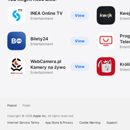
INEA Online TV
Kwej
View
Entertainment
Enter
Prog
Bilety24
View
Tel
Entertainment
Enter
WebCamera.pl
Król
View
Kamery na żywo
Enter
Entertainment
Poland
Polski
Copyright © 2026
Apple Inc.
All rights reserved.
Internet Service Terms
App Store & Privacy
Cookie Warning
Support