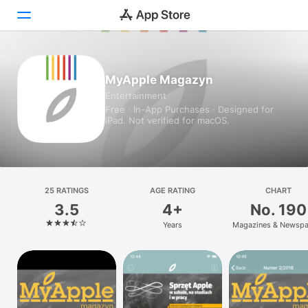
Today
MyApple Magazyn
Entertainment
Games
Free · In-App Purchases · Designed for
iPad. Not verified for macOS.
Apps
Arcade
Search
25 RATINGS
AGE RATING
CHART
3.5
4+
No. 190
Platform
Years
Magazines & Newspa
iPhone
iPad
Mac
Watch