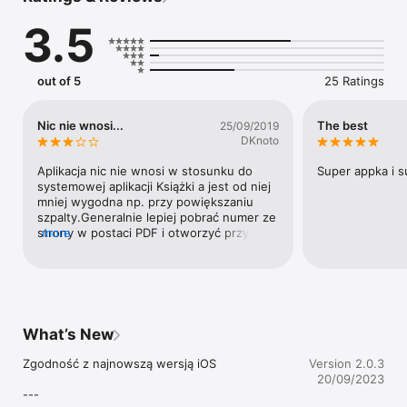
stylu życia.

3.5
---

MyApple Magazyn is a biweekly Polish-language publication 
out of 5
25 Ratings
for Apple fans and anyone interested in new technologies. It’s 
created by a team of popular journalists and bloggers from 
Poland and the USA.

Nic nie wnosi...
The best
25/09/2019
DKnoto
Each issue features hardware and software reviews, news, 
and highlights of the latest in tech, as well as tutorials and 
Aplikacja nic nie wnosi w stosunku do 
Super appka i 
editorials sure to keep readers up to date on all aspects of 
systemowej aplikacji Książki a jest od niej 
Apple technology and the mobile lifestyle.
mniej wygodna np. przy powiększaniu 
szpalty.Generalnie lepiej pobrać numer ze 
strony w postaci PDF i otworzyć przy 
more
pomocy aplikacji Książki.
What’s New
Zgodność z najnowszą wersją iOS

Version 2.0.3
20/09/2023
---
