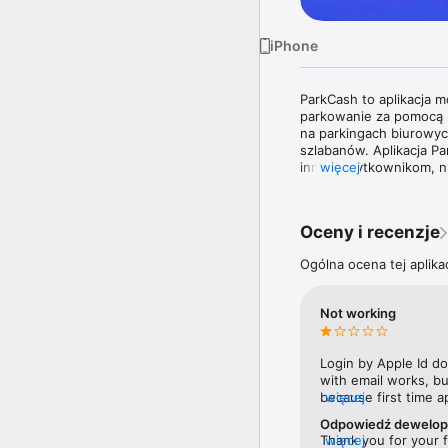
iPhone
ParkCash to aplikacja m
parkowanie za pomocą k
na parkingach biurowych
szlabanów. Aplikacja P
innym użytkownikom, np
więcej
Wdrażając system wspó
miejsca parkingowe w a
Oceny i recenzje
ponieważ na jednym mi
to możliwe, dzięki wyk
Ogólna ocena tej aplik
dokonanej rezerwacji.   
System rezerwacji miej
Not working
dostępu. Tylko osoby z
parkingowego. Dzięki t
możliwości otwarcia szl
Login by Apple Id do
oraz karty parkingowe. 

with email works, but
because first time a
więcej
System rezerwacji miej
bug since it doesn’t 
Pracownicy mają możliw
Odpowiedź dewelop
their support return
miejsca parkingowe. W 
Thank you for your f
więcej