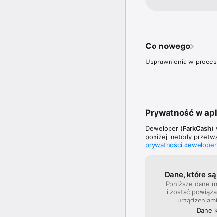
komunikacja publiczna).
you've encountered 
oszczędność nawet 10 m
understand the issue
niepotrzebnych korków 
hello@parkcash.io so
input and hope to i
Aplikację ParkCash moż
ParkCash
Dzięki temu użytkownicy
Co nowego
pojazdów.  
Usprawnienia w procesi
Prywatność w apl
Deweloper (
ParkCash
)
poniżej metody przetwa
prywatności deweloper
Dane, które s
Poniższe dane 
i zostać powiąza
urządzeniami
Dane 