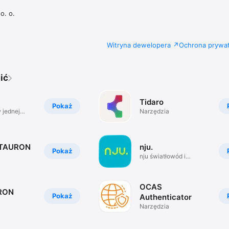
o. o.
Witryna dewelopera
Ochrona prywat
ić
Tidaro
Pokaż
 jednej
Narzędzia
k TAURON
nju.
Pokaż
nju światłowód i
subskrypcja
OCAS
RON
Pokaż
Authenticator
Narzędzia