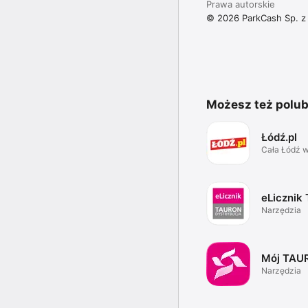
Prawa autorskie
© 2026 ParkCash Sp. z 
Możesz też polub
Łódź.pl
Cała Łódź w
aplikacji
eLiczni
Narzędzia
Mój TAU
Narzędzia