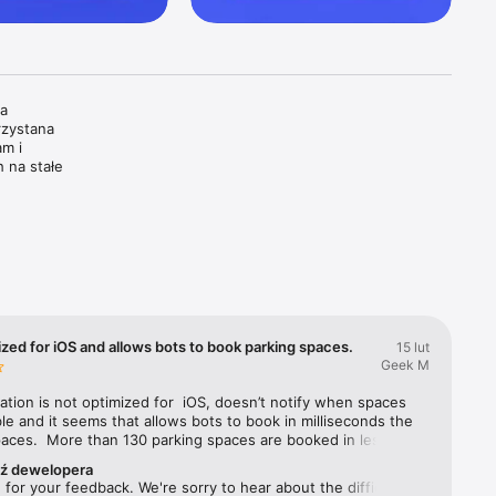
a 
zystana 
m i 
na stałe 
erwować 
rzystany, 
ie. Jest 
e 
ontrola 
zed for iOS and allows bots to book parking spaces.
15 lut
Geek M
ępniamy 4 
stracyjne 
ation is not optimized for  iOS, doesn’t notify when spaces 
ble and it seems that allows bots to book in milliseconds the 
aces.  More than 130 parking spaces are booked in less than 
G. 
s.  Good application performance but really bad customer 
dostępne 
ź dewelopera
e.I do not recommend.
for your feedback. We're sorry to hear about the difficulties 