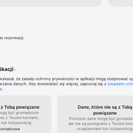
 Pracownicy nie tracą również czasu na szukanie miejsca parkingowego 
with the booking system. We would like to better 
you've en
inut dziennie! Co więcej, nie krążą wokół budynku i nie generują 
 and work on a solution. Please reach out to us at 
understand
w mieście, co ma ogromny wpływ na środowisko.   

 we can assist you further. We appreciate your 
hello@park
mprove your experience. Best regards Team 
input and
na również zintegrować z ładowarkami do elektrycznych hulajnóg i rowe
ParkCash
 mają możliwość zarezerwowania miejsca przy stacji ładowania dla tych
e rezerwacji.
ikacji
 wskazał, że zasady ochrony prywatności w aplikacji mogą obejmować o
rzania danych. Aby dowiedzieć się więcej, zapoznaj się z
zasadami och
a
.
ą z Tobą powiązane
Dane, które nie są z Tobą
mogą być gromadzone
powiązane
ne z Twoimi kontami,
Poniższe dane mogą być gromadz
 lub tożsamością:
ale nie są powiązane z Twoimi kon
urządzeniami lub tożsamością
kontaktowe