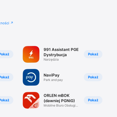
ności
991 Assistant PGE
Pokaż
Pokaż
Dystrybucja
Narzędzia
NaviPay
Pokaż
Pokaż
Park and pay
ORLEN mBOK
Pokaż
Pokaż
(dawniej PGNiG)
Mobilne Biuro Obsługi
Klienta