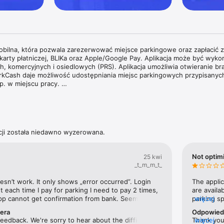
obilna, która pozwala zarezerwować miejsce parkingowe oraz zapłacić z
arty płatniczej, BLIKa oraz Apple/Google Pay. Aplikacja może być wykor
, komercyjnych i osiedlowych (PRS). Aplikacja umożliwia otwieranie bra
arkCash daje możliwość udostępniania miejsc parkingowych przypisanych 
. w miejscu pracy. 

łdzielenia miejsc parkingowych ParkCash każdy pracownik może zarez
plikacji. Po wdrożeniu systemu parking biurowy pozostaje w 100% wyko
ejscu parkingowym może zaparkować od 5 do 10 samochodów miesięczn
orzystaniu dynamicznego przydzielania dostępu do parkingu na podstawi
acji została niedawno wyzerowana.


sc parkingowych ParkCash wraz z aplikacją wyróżnia przede wszystkim k
Not optimi
25 kwi
 rezerwacją na konkretny dzień moją możliwość otworzenia szlabanu 
_t_m_m_t_
emu nikt nieuprawniony nie wjedzie na parking. Naszym klientom udost
abanu: Mobilny Pilot w aplikacji, kod QR, kamery odczytujące tablice reje
esn’t work. It only shows „error occurred”. Login 
The applic
 each time I pay for parking I need to pay 2 times, 
are availa
pp cannot get confirmation from bank. Seems like a 
parking sp
więcej
sc parkingowych ParkCash odpowiada również na aspekty związane z ES
work on first try, but works on a second. At least 
20 second
ość zaplanowania sposobu podróży do biura, ponieważ wiedzą, czy są 
era
Odpowied
 money quickly.
experienc
przypadku ich braku, mogą wybrać alternatywną metodę dojazdu (np. 
eedback. We're sorry to hear about the difficulties 
Thank you 
więcej