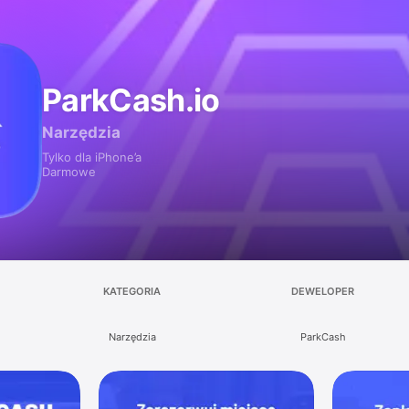
ParkCash.io
Narzędzia
Tylko dla iPhone’a
Darmowe
KATEGORIA
DEWELOPER
Narzędzia
ParkCash