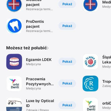
Medi
Pokaż
pacjent
Medy
Rezerwacja terminu
wizyty.
ProDentis
Pokaż
pacjent
Rezerwacja terminu
wizyty.
Możesz też polubić
Śląs
Egzamin LDEK
Pokaż
Leka
Medycyna
Medy
Pracownia
Trop
Pokaż
Pozytywnych
Zabieg
Zmian
Medycyna
Luxe by Optical
orbi
Pokaż
ID
Medy
Zdrowie i fitness