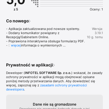
z 5
Oceny: 1
Co nowego
- Aplikacja zaktualizowana pod nowsze systemy.

Wersja:
- Dodany komunikator powiązany z 
3.19.1
Recepcją/Gabinetem Online.

10 g. temu
- Poprawiona interaktywna obsługa formularzy PDF.

- Dodana informacja o wymienionych 
więcej
wiadomościach SMS w ramach wizyty.

- Poprawiona stabilność i wydajność aplikacji.
Prywatność w aplikacji
Deweloper (
INFOTEL SOFTWARE Sp. z o.o.
) wskazał, że zasady
ochrony prywatności w aplikacji mogą obejmować opisane
poniżej metody przetwarzania danych. Aby dowiedzieć się
więcej, zapoznaj się z
zasadami ochrony prywatności
dewelopera
.
Dane nie są gromadzone
Deweloper nie gromadzi żadnych danych z tej