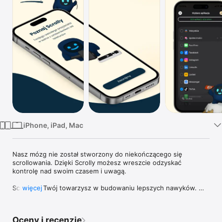
TV
iPhone, iPad, Mac
Nasz mózg nie został stworzony do niekończącego się 
scrollowania. Dzięki Scrolly możesz wreszcie odzyskać 
kontrolę nad swoim czasem i uwagą.

Scrolly to Twój towarzysz w budowaniu lepszych nawyków. 
więcej
Pomaga odzyskać ponad 90 minut każdego dnia, tworząc 
fizyczną barierę między Tobą a najbardziej uzależniającymi 
aplikacjami. Dzięki temu zyskujesz więcej czasu na to, co 
Oceny i recenzje
naprawdę ważne – rodzinę, przyjaciół i swoje pasje.
