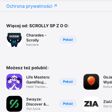
Ochrona prywatności
Więcej od: SCROLLY SP Z O O
Charades -
Pokaż
Scrolly
Karciane
Możesz też polubić
Life Masters:
GoJ
Pokaż
Gamifikuj
Wyda
nawyki
Habit Tracker,
Impr
Koncer
Zdrowie, Rutyna
bilety
Swayze:
ZiaU
Pokaż
Discover &
Styl ż
Share
Styl życia