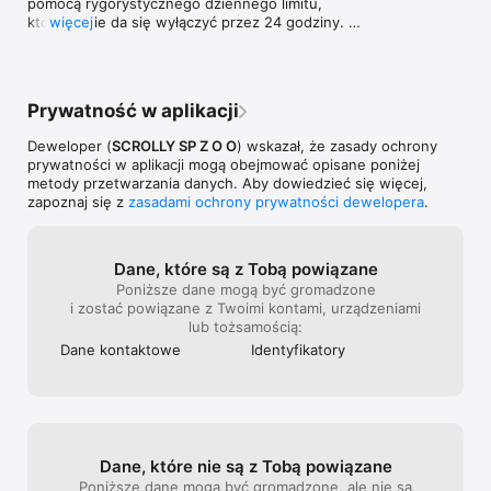
pomocą rygorystycznego dziennego limitu, 
którego nie da się wyłączyć przez 24 godziny. 
więcej
Jedna decyzja. Zero wymówek.

Odświeżone Statystyki

Czas przed ekranem i Czas Skupienia są teraz 
Prywatność w aplikacji
dostępne obok siebie w jednym, przejrzystym 
widoku. Jeszcze łatwiej zobaczysz, gdzie 
Deweloper (
SCROLLY SP Z O O
) wskazał, że zasady ochrony
naprawdę znika Twój dzień.

prywatności w aplikacji mogą obejmować opisane poniżej
metody przetwarzania danych. Aby dowiedzieć się więcej,
Inteligentniejsze przypomnienia No-Scroll

zapoznaj się z
zasadami ochrony prywatności dewelopera
.
Całkowicie przebudowane przypomnienia, które 
pojawiają się dokładnie wtedy, gdy są najbardziej 
potrzebne – zanim „tylko minutka” zamieni się w 
godzinę scrollowania.
Dane, które są z Tobą powiązane
Poniższe dane mogą być gromadzone
i zostać powiązane z Twoimi kontami, urządzeniami
lub tożsamością:
Dane kontaktowe
Identyfika­tory
Dane, które nie są z Tobą powiązane
Poniższe dane mogą być gromadzone, ale nie są