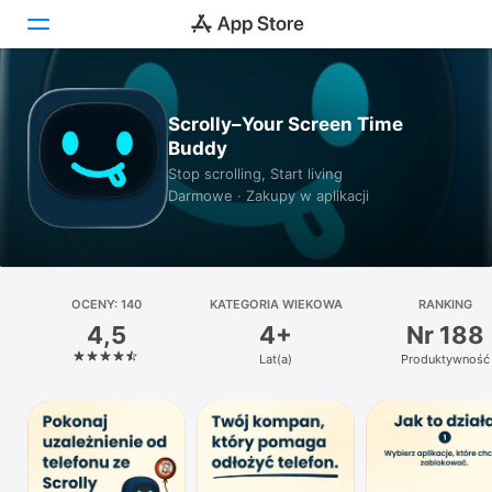
Dziś
Scrolly–Your Screen Time
Buddy
Gry
Stop scrolling, Start living
Darmowe · Zakupy w aplikacji
Aplikacje
Arcade
Szukaj
OCENY: 140
KATEGORIA WIEKOWA
RANKING
4,5
4+
Nr 188
Platforma
Lat(a)
Produktywność
iPhone
iPad
Mac
Watch