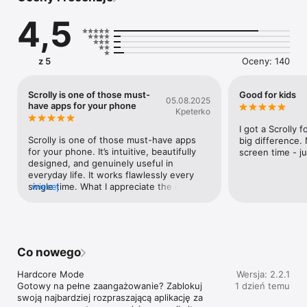
4,5
Jak działa Scrolly?

• Wybierz aplikacje do zablokowania – Zaznacz aplikacje, które 
najbardziej pochłaniają Twój czas (TikTok, Instagram, Facebook 
z 5
Oceny: 140
i inne).

• Przyłóż Scrolly, aby zablokować rozpraszacze – Wystarczy 
przyłożyć Scrolly do iPhone’a, aby natychmiast zablokować 
Scrolly is one of those must-
Good for kids
05.08.2025
wybrane aplikacje.

have apps for your phone
Kpeterko
• Skup się na tym, co ważne – Zablokowane aplikacje 
pozostaną niedostępne, dopóki ponownie nie przyłożysz 
I got a Scrolly f
Scrolly.

Scrolly is one of those must-have apps 
big difference. 
for your phone. It’s intuitive, beautifully 
screen time - j
Warunki korzystania (EULA): 
designed, and genuinely useful in 
https://www.apple.com/legal/internet-
everyday life. It works flawlessly every 
services/itunes/dev/stdeula/

single time. What I appreciate the most: 
więcej
Polityka prywatności: https://scrollyapp.io/pl/legal/privacy-
smooth performance with no lags, a well-
policy
thought-out interface - everything is 
exactly where it should be,it's clear that 
the developers truly listen to their users 
and understand the social media addiction 
Co nowego
phenomenon we’re witnessing in the 21st 
century. Kudos to the entire Scrolly team! 
Hardcore Mode 

Wersja: 2.2.1
👏
Gotowy na pełne zaangażowanie? Zablokuj 
1 dzień temu
swoją najbardziej rozpraszającą aplikację za 