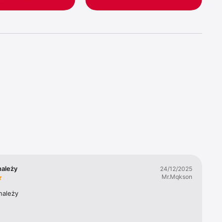
 
 należy
24/12/2025
Mr.Mqkson
 należy