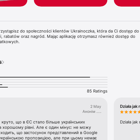
 przystąpisz do społeczności klientów Ukrainoczka, która da Ci dostęp do
, rabatów oraz nagród. Mając aplikację otrzymasz również dostęp do 
atkowych.
s
85 Ratings
Działa jak
2 May
Анонім …..
круто, що в ЄС стало більше українських 
Działa jak
на хорошому рівні. Але є один мінус: не можу 
виходить, що застосунок представлений в Google 
з українською пропозицією, але при цьому немає 