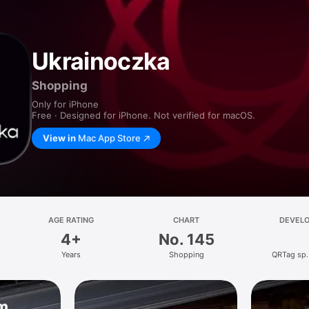
Ukrainoczka
Shopping
Only for iPhone
Free · Designed for iPhone. Not verified for macOS.
View in
Mac App Store
AGE RATING
CHART
DEVEL
4+
No. 145
Years
Shopping
QRTag sp. 