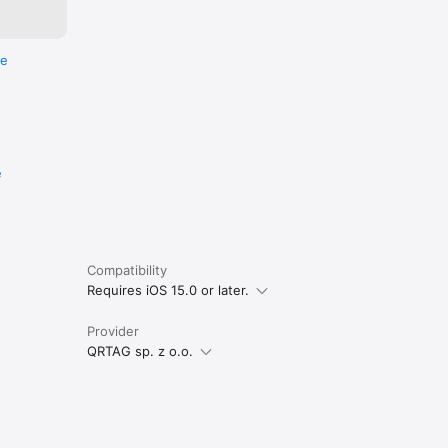
re
e
Compatibility
Requires iOS 15.0 or later.
Provider
QRTAG sp. z o.o.