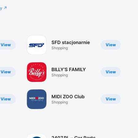
cy
SFD stacjonarnie
View
View
Shopping
BILLYʼS FAMILY
View
View
Shopping
MIDI ZOO Club
View
View
Shopping
2407.PL – Car Parts