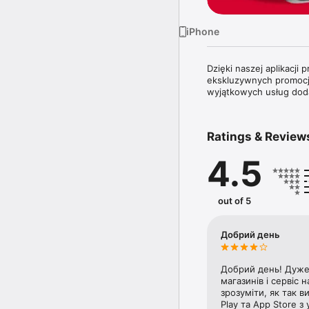
iPhone
Dzięki naszej aplikacji
ekskluzywnych promocji
wyjątkowych usług dod
Ratings & Review
4.5
out of 5
Добрий день
Добрий день! Дуже 
магазинів і сервіс 
зрозуміти, як так 
Play та App Store 