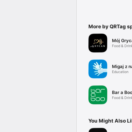
More by QRTag sp.
Mój Gryc
Food & Drin
Migaj z 
Education
Bar a Bo
Food & Drin
You Might Also L