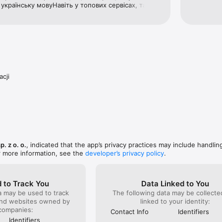
українську мовуНавіть у топових сервісах, таких 
є можливість змінити мову
acji
. z o. o.
, indicated that the app’s privacy practices may include handlin
r more information, see the
developer’s privacy policy
.
 to Track You
Data Linked to You
a may be used to track
The following data may be collect
and websites owned by
linked to your identity:
companies:
Contact Info
Identifiers
Identifiers