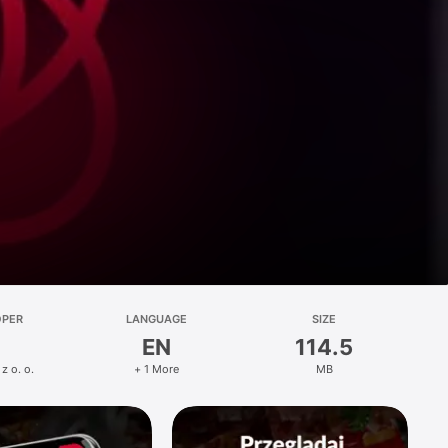
OPER
LANGUAGE
SIZE
EN
114.5
z o. o.
+ 1 More
MB