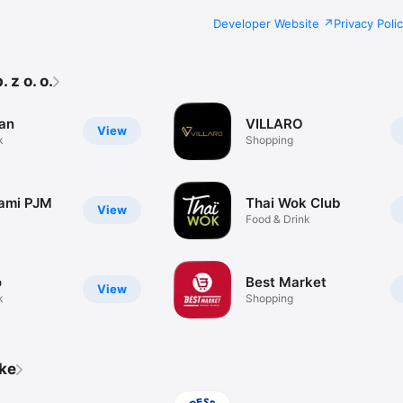
Developer Website
Privacy Poli
 z o. o.
an
VILLARO
View
k
Shopping
nami PJM
Thai Wok Club
View
Food & Drink
o
Best Market
View
k
Shopping
ike