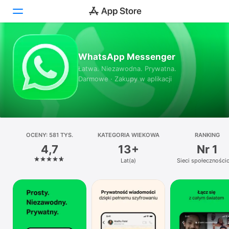
Dziś
WhatsApp Messenger
Łatwa. Niezawodna. Prywatna.
Gry
Darmowe · Zakupy w aplikacji
Aplikacje
Arcade
OCENY: 581 TYS.
Szukaj
KATEGORIA WIEKOWA
RANKING
4,7
13+
Nr 1
Platforma
Lat(a)
Sieci społeczności
iPhone
iPad
Mac
Watch