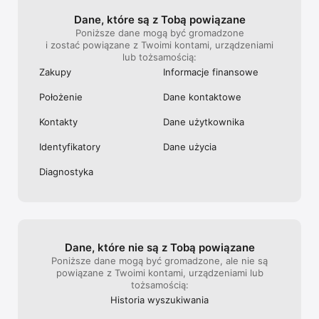
------------------------------------------------------------------
Dane, które są z Tobą powiązane
---------

Poniższe dane mogą być gromadzone
i zostać powiązane z Twoimi kontami, urządzeniami
Aby przekazać nam opinię lub zadać pytanie, otwórz 
lub tożsamością:
WhatsApp > Ustawienia > Pomoc > Kontakt z nami

Zakupy
Informacje finansowe
Regulamin: https://www.whatsapp.com/legal/terms-of-service 

Położenie
Dane kontaktowe
Więcej informacji na temat prywatnej komunikacji: 
Kontakty
Dane użytkownika
https://www.whatsapp.com/privacy 

Identyfika­tory
Dane użycia
Więcej informacji na temat bezpieczeństwa w WhatsApp: 
https://www.whatsapp.com/privacy
Diagnostyka
Dane, które nie są z Tobą powiązane
Poniższe dane mogą być gromadzone, ale nie są
powiązane z Twoimi kontami, urządzeniami lub
tożsamością:
Historia wyszukiwa­nia