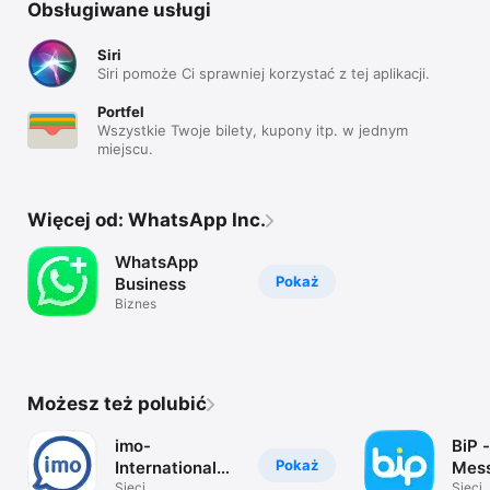
Obsługiwane usługi
Siri
Siri pomoże Ci sprawniej korzystać z tej aplikacji.
Portfel
Wszystkie Twoje bilety, kupony itp. w jednym
miejscu.
Więcej od: WhatsApp Inc.
WhatsApp
Pokaż
Business
Biznes
Możesz też polubić
imo-
BiP -
Pokaż
International
Mess
Calls & Chat
Sieci
Vide
Sieci