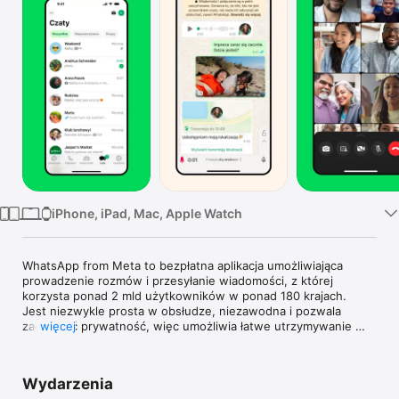
TV
iPhone, iPad, Mac, Apple Watch
WhatsApp from Meta to bezpłatna aplikacja umożliwiająca 
prowadzenie rozmów i przesyłanie wiadomości, z której 
korzysta ponad 2 mld użytkowników w ponad 180 krajach. 
Jest niezwykle prosta w obsłudze, niezawodna i pozwala 
zachować prywatność, więc umożliwia łatwe utrzymywanie 
więcej
kontaktów ze znajomymi i rodziną na całym świecie WhatsApp 
działa bez opłat subskrypcyjnych* na telefonach, tabletach i 
komputerach stacjonarnych, nawet przy niskiej szybkości 
Wydarzenia
połączenia.
