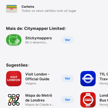
Carteira
Todos os seus cartões num só lugar.
Mais de: Citymapper Limited
Stickymappers
Ver
BD e desenhos
animados
Sugestões
Visit London -
TfL 
Ver
Official Guide
Trav
Viagens
Nave
Mapa do Metrô
Lond
Ver
de Londres
Bus
Mapas da Cidade e
Nave