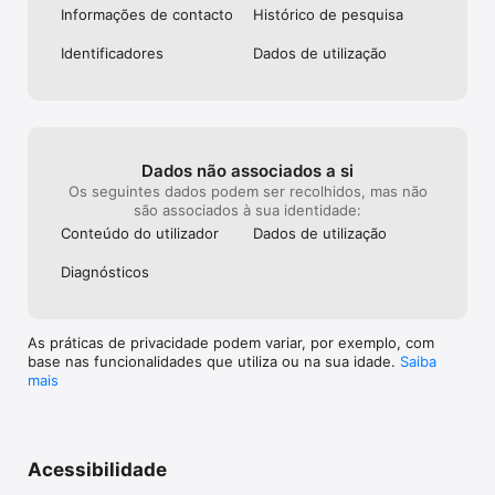
Informações de contacto
Histórico de pesquisa
Note bem: O app precisa de conexão de internet e funciona 
melhor com GPS ligado. O uso contínuo do GPS em segundo 
Identificado­res
Dados de utilização
plano pode gastar muita bateria.  Utilizamos o GPS em 
segundo plano somente quando você usa o modo de 
navegação 'Vá'.
Dados não associados a si
Os seguintes dados podem ser recolhidos, mas não
são associados à sua identidade:
Conteúdo do utilizador
Dados de utilização
Diagnósticos
As práticas de privacidade podem variar, por exemplo, com
base nas funcionalidades que utiliza ou na sua idade.
Saiba
mais
Acessibilidade