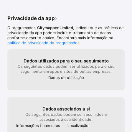
MILHARES DE AVALIAÇÕES 5 ESTRELAS:

* “Melhor app no meu celular"

* ”Este app mudou minha vida"

Privacidade da app
* ”Nunca achei que podia me apaixonar por um app"

* ”Tem de tudo. Num lugar só"

O programador,
Citymapper Limited
, indicou que as práticas de
* ”MELHOR APP DE TRANSPORTES"

privacidade da app podem incluir o tratamento de dados
* ”É simplesmente o melhor app que já encontrei"

conforme descrito abaixo. Encontrará mais informação na
* ”Literalmente o meu app favorito. Quando um dos meus 
política de privacidade do programador
.
amigos está procurando novos apps, sempre sugiro 
Citymapper"

* ”O único verdadeiro app 5 estrelas"

* “Não sei como sobrevivi sem o Citymapper"

Dados utilizados para o seu seguimento
* ”O app mais útil que tenho. De longe"

Os seguintes dados podem ser utilizados para o seu
seguimento em apps e sites de outras empresas:
CIDADES E SERVIÇOS DISPONÍVEIS EM PORTUGAL E BRASIL

Dados de utilização
Usamos dados sobre as agências de transporte nas cidades 
onde operamos:

- Lisboa: Carris, Combois de Portugal (CP), Fertagus, Transtejo 
& Soflusa, Metro Sul do Tejo.

- São Paulo: SPTrans, CPTM, Metrô, BikeSampa.

Dados associados a si
CONTATE-NOS

Se tiver qualquer pergunta ou feedback, por favor, envie-nos 
Os seguintes dados podem ser recolhidos e
um email: support@citymapper.com

associados à sua identidade:
Siga-nos no Twitter: http://twitter.com/Citymapper

Informações financeiras
Localização
Visite nosso site no web: http://citymapper.com
