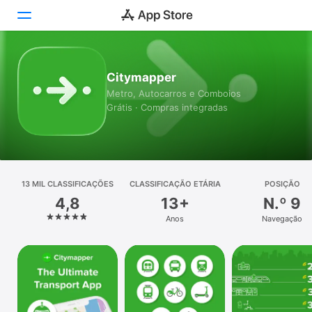
Hoje
Citymapper
Metro, Autocarros e Comboios
Jogos
Grátis · Compras integradas
Apps
Arcade
13 MIL CLASSIFICAÇÕES
Pesquisa
CLASSIFICAÇÃO ETÁRIA
POSIÇÃO
4,8
13+
N.º 9
Plataforma
Anos
Navegação
iPhone
iPad
Mac
Watch