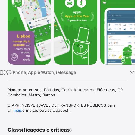
TV
iPhone, Apple Watch, iMessage
Planear percursos, Partidas, Carris Autocarros, Eléctricos, CP 
Comboios, Metro, Barcos.

O APP INDISPENSÁVEL DE TRANSPORTES PÚBLICOS para 
LISBOA e muitas outras cidades!

mais
* Apple: App do ano em 2014 e 2013

* Ganhador do Prêmio Especial - Concorrência do metrô, 
Tóquio 2015

Classificações e críticas
* Ganhador do Prêmio Principal - App Quest da Cidade de 