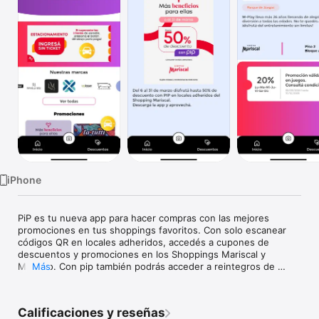
TV
iPhone
PiP es tu nueva app para hacer compras con las mejores 
promociones en tus shoppings favoritos. Con solo escanear 
códigos QR en locales adheridos, accedés a cupones de 
descuentos y promociones en los Shoppings Mariscal y 
Mariano. Con pip también podrás acceder a reintegros de 
Más
facturas por compras y acumulación de cupones para sorteos 
en fechas especiales.

Calificaciones y reseñas
¡Descargá pip ahora y disfrutá de todos los beneficios que 