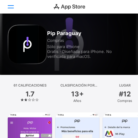
Hoy
Pip Paraguay
Compras
Juegos
Sólo para iPhone
Gratis · Diseñada para iPhone. No
Apps
verificada para macOS.
Arcade
Buscar
61 CALIFICACIONES
CLASIFICACIÓN POR
LUGAR
EDADES
1.7
13+
#12
Plataforma
Años
Compras
iPhone
iPad
Mac
Watch