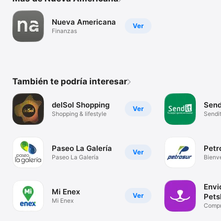
Nueva Americana
Ver
Finanzas
También te podría interesar
delSol Shopping
Send
Ver
Shopping & lifestyle
Sendi
Paseo La Galería
Petr
Ver
Paseo La Galería
Bienv
PETR
Envi
Mi Enex
Ver
Pets
Mi Enex
Comp