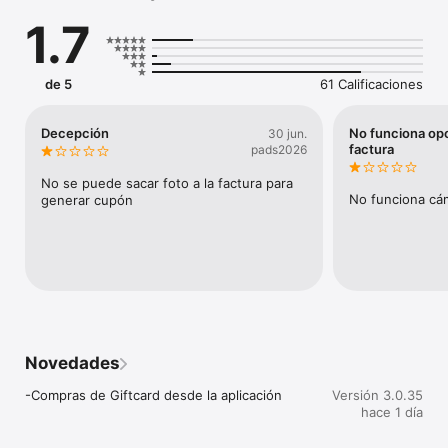
tenemos para vos!

1.7
Descubrí pip, tu acceso directo a un mundo de recompensas y 
exclusividades en los centros comerciales: Shopping Mariscal 
y Shopping Mariano. pip es más que una aplicación; es tu 
de 5
61 Calificaciones
compañero fiel en cada compra, diseñado para transformar y 
enriquecer tu experiencia de shopping. Sumergite en la 
experiencia pip y transformá cada visita en una oportunidad 
Decepción
No funciona opc
30 jun.
para disfrutar y ganar.

factura
pads2026
Bienvenido a la evolución del shopping: Bienvenido a pip.
No se puede sacar foto a la factura para 
No funciona cám
generar cupón
Novedades
-Compras de Giftcard desde la aplicación
Versión 3.0.35
hace 1 día