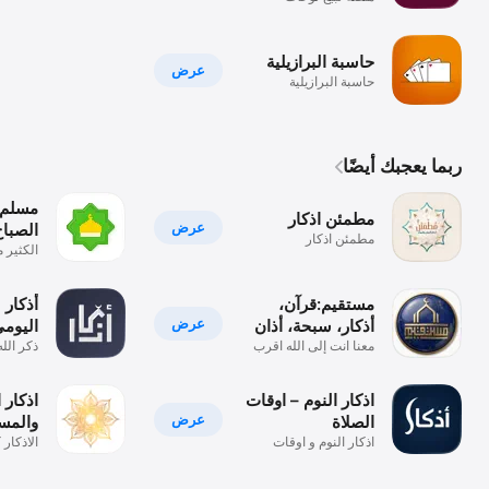
السيارات
حاسبة البرازيلية
عرض
حاسبة البرازيلية
ربما يعجبك أيضًا
مسلم -
مطمئن اذكار
عرض
الصباح
مطمئن اذكار
الكثير م
مستقيم:قرآن،
أذكار 
عرض
أذكار، سبحة، أذان
اليومي
معنا انت إلى الله اقرب
ذكر الل
مكان
اذكار النوم – اوقات
اذكار 
عرض
الصلاة
والمسا
اذكار النوم و اوقات
الاذكار 
الصلاة
والمساء