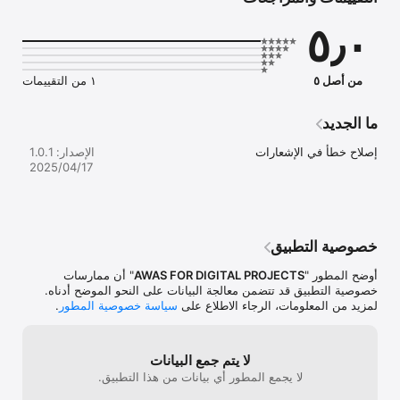
- أذكار الصباح والمساء: مجموعة كاملة من الأذكار بتشكيل دقيق ومخارج 
٥٫٠
- إحصائيات متقدمة: تابع تقدمك وانتظامك في قراءة الأذكار اليومية على 
من أصل ٥
١ من التقييمات
- طرق عرض متعددة: اختر بين عرض البطاقات أو القائمة، حسب 
ما الجديد
- نظام تنبيهات ذكي: تنبيهات تلقائية لأذكار الصباح، والمساء، والنوم، 
إصلاح خطأ في الإشعارات
الإصدار: 1.0.1
17‏/04‏/2025
- واجهة بسيطة وأنيقة: تصميم مريح وسهل الاستخدام لجميع الفئات 
- العمل بدون إنترنت: استخدم التطبيق في أي وقت دون الحاجة إلى 
خصوصية التطبيق
أوضح المطور "
AWAS FOR DIGITAL PROJECTS
" أن ممارسات
استخدم "أذكار اليوم" يوميًا للحفاظ على وردك من الأذكار والأدعية، 
خصوصية التطبيق قد تتضمن معالجة البيانات على النحو الموضح أدناه.
واستمتع بتجربة مميزة  بطريقة تفاعلية وسهلة.

لمزيد من المعلومات، الرجاء الاطلاع على
سياسة خصوصية المطور
.
لا يتم جمع البيانات
لا يجمع المطور أي بيانات من هذا التطبيق.