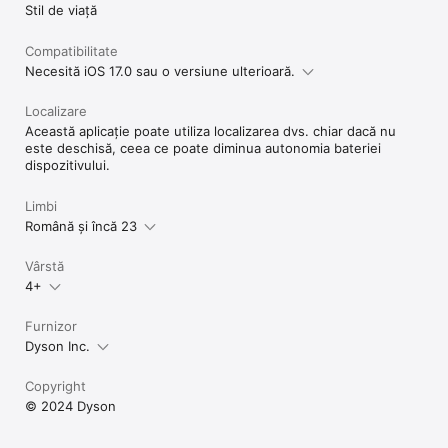
Stil de viață
Obțineți ajutor

Vorbiți cu un Expert Dyson, explorați ghiduri pentru utilizatori 
și rezolvați probleme cu ajutorul ghidului nostru de depanare.

Compatibilitate
Necesită iOS 17.0 sau o versiune ulterioară.
Aflați primii

Primiți notificări despre oferte speciale, lansări și evenimente 
Localizare
înaintea altora.  

Această aplicație poate utiliza localizarea dvs. chiar dacă nu
este deschisă, ceea ce poate diminua autonomia bateriei
Rețineți că unele aparate Dyson necesită o conexiune Wi-Fi de 
dispozitivului.
2,4 GHz. Verificați cerințele specifice de conectare pe site-ul 
Dyson. Pentru comentarii pe care doriți să le împărtășiți despre 
cea mai recentă versiune, ne puteți contacta direct la 
Limbi
askdyson@dyson.com.ro.

Română și încă 23
*Funcționalitatea Alexa, Siri și Google Home poate varia în 
Vârstă
funcție de țară și produs.
4+
Furnizor
Dyson Inc.
Copyright
© 2024 Dyson