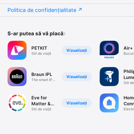
Politica de confidențialitate
S-ar putea să vă placă
PETKIT
Air+
Vizualizați
Stil de viață
Bucur
aer ma
Phili
Braun IPL
Vizualizați
Lume
The smart IPL
Stil d
system
Eve for
Hom
Vizualizați
Matter &
Con
HomeKit
Stil de viață
App
Elect
inteli