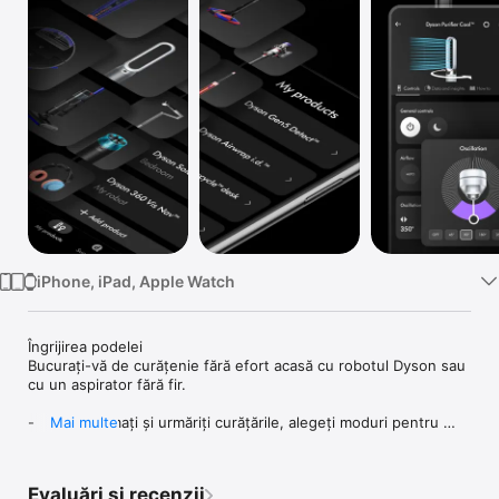
TV
iPhone, iPad, Apple Watch
Îngrijirea podelei

Bucurați-vă de curățenie fără efort acasă cu robotul Dyson sau 
cu un aspirator fără fir.

-	Programați și urmăriți curățările, alegeți moduri pentru 
Mai multe
fiecare cameră și stabiliți zonele de evitat pentru robotul dvs.

-	Aflați cât praf a îndepărtat robotul dvs. și vedeți dovezi 
științifice ale unei curățări profunde.

Evaluări și recenzii
-	Accesați ghiduri pas cu pas pentru instalare, depanare și 