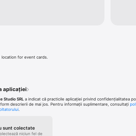
location for event cards.
 aplicației
e Studio SRL
a indicat că practicile aplicației privind confidențialitatea p
form descrierii de mai jos. Pentru informații suplimentare, consultați
pol
oltatorului
.
u sunt colectate
olectează niciun fel de