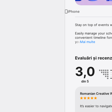
iPhone
Stay on top of events 
Easily manage your sch
convenient timeline for
your area.

Mai multe
Say goodbye to getting
maps, guiding you effort
Evaluări și recenz
arrive at your destinati
3,0
Download RCW Agenda n
seasoned event-goer or 
companion for staying
din 5
Romanian Creative 
It’s easier to navig