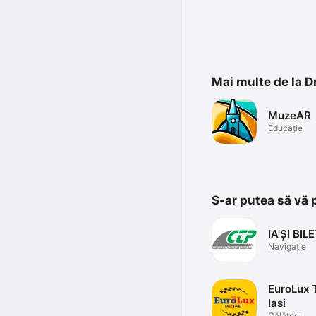
Mai multe de la 
MuzeAR
Educație
S-ar putea să vă 
IA'ȘI BIL
Navigație
EuroLux 
Iasi
Călătorii