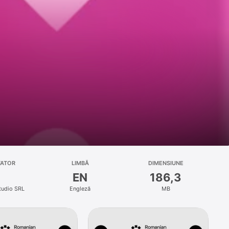
TATOR
LIMBĂ
DIMENSIUNE
EN
186,3
tudio SRL
Engleză
MB