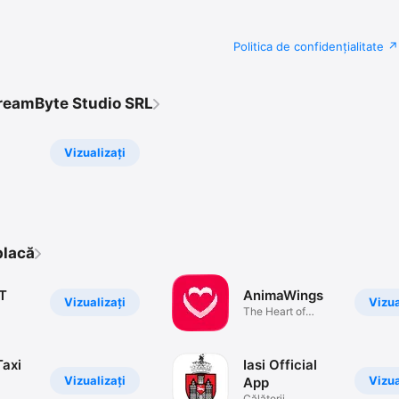
Politica de confidențialitate
DreamByte Studio SRL
Vizualizați
placă
ET
AnimaWings
Vizualizați
Vizua
The Heart of
Romania
Taxi
Iasi Official
Vizualizați
Vizua
App
Călătorii