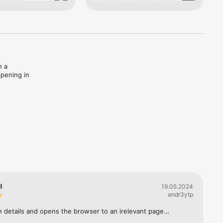
 a 
pening in 
 with 
, you'll 
 a 
sable 
l
19.05.2024
andr3ytp
n details and opens the browser to an irelevant page…