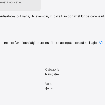
eastă aplicație.
ențialitatea pot varia, de exemplu, în baza funcționalităților pe care le ut
at încă ce funcționalități de accesibilitate acceptă această aplicație.
Afla
Categorie
Navigație
Vârstă
4+