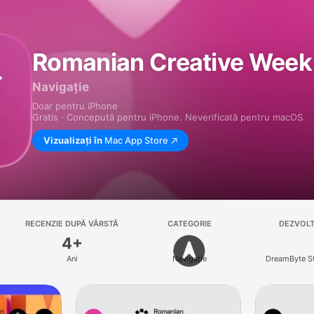
Romanian Creative Week
Navigație
Doar pentru iPhone
Gratis · Concepută pentru iPhone. Neverificată pentru macOS.
Vizualizați în
Mac App Store
RECENZIE DUPĂ VÂRSTĂ
CATEGORIE
DEZVOL
4+
Ani
Navigație
DreamByte S