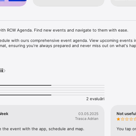
with RCW Agenda. Find new events and navigate to them with ease.

edule with ours comprehensive event agenda. View upcoming events in
mat, ensuring you're always prepared and never miss out on what's hap
 lost on your way to events. RCW Agenda provides seamless integration
lessly to the location of your chosen event. With turn-by-turn directions
ii
on hassle-free.

ow and elevate your event experience to new heights. Whether you're
just starting to explore your local scene, RCW Agenda is your indispen
 connected and making the most of every moment.
2 evaluări
Week
Not useful
03.05.2025
Trasca Adrian
ate the event with the app, schedule and map.
You tap o