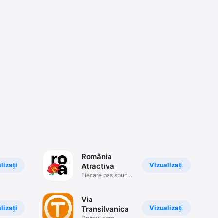
România
lizați
Vizualizați
Atractivă
Fiecare pas spune
o poveste
Via
lizați
Vizualizați
Transilvanica
Drumul care