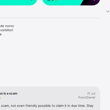
 de noroc 
orbitori 
e 
ad – cu 
ără 
tăți de 
a the Hun.

egătit 
oare!

lad 
us is a scam
21 Jul
PunctDaniel
 scam, not even friendly possible to claim it in due time. Stay 