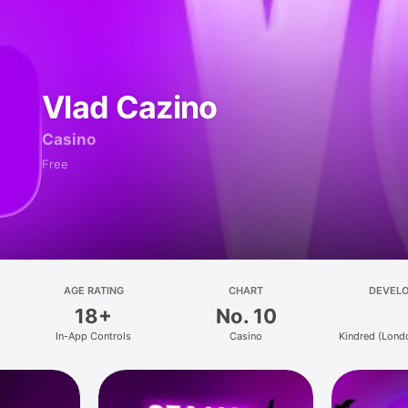
Vlad Cazino
Casino
Free
AGE RATING
CHART
DEVEL
18+
No. 10
In-App Controls
Casino
Kindred (Lond