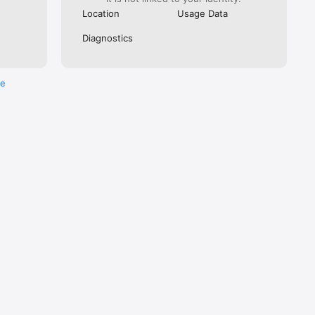
Location
Usage Data
Diagnostics
re
e