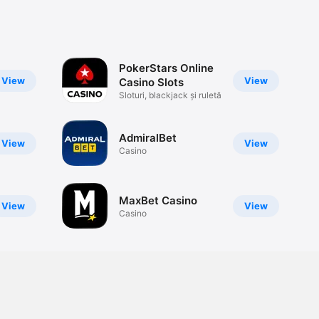
PokerStars Online
View
View
Casino Slots
Sloturi, blackjack și ruletă
AdmiralBet
View
View
Casino
MaxBet Casino
View
View
Casino