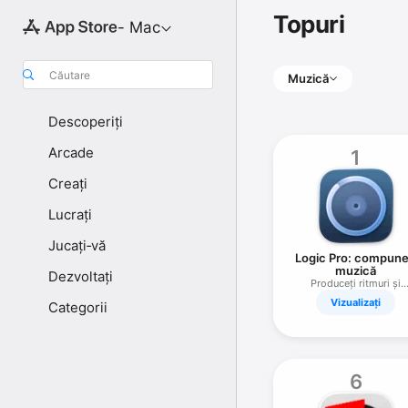
Topuri
- Mac
Căutare
Muzică
Descoperiți
Arcade
1
Creați
Lucrați
Jucați‑vă
Logic Pro: compune
muzică
Dezvoltați
Produceți ritmuri și
sunete
Vizualizați
Categorii
6