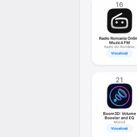
16
Radio Romania Onli
Muzică FM
Radio din România:
sport, pop
Vizualizați
21
Boom3D: Volume
Booster and EQ
Muzică
Vizualizați