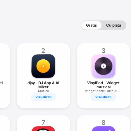
Gratis
Cu plată
2
3
ți
djay - DJ App & AI
VinylPod - Widget
Mixer
muzical
Muzică
widget pentru discuri de
vinil
Vizualizați
Vizualizați
7
8