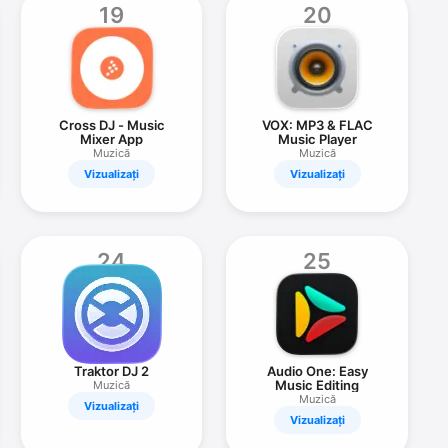
19
20
Cross DJ - Music
VOX: MP3 & FLAC
Mixer App
Music Player
Muzică
Muzică
Vizualizați
Vizualizați
24
25
Traktor DJ 2
Audio One: Easy
Music Editing
Muzică
Muzică
Vizualizați
Vizualizați