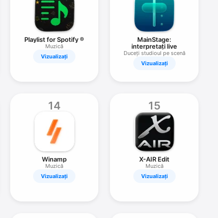
Playlist for Spotify ®
MainStage:
interpretați live
Muzică
Duceți studioul pe scenă
Vizualizați
Vizualizați
14
15
Winamp
X-AIR Edit
Muzică
Muzică
Vizualizați
Vizualizați