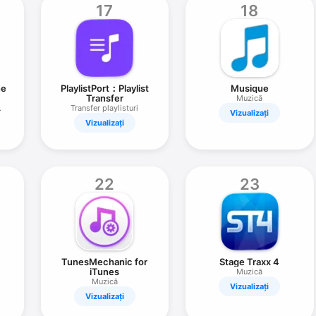
17
18
ne
PlaylistPort：Playlist
Musique
Transfer
Muzică
Transfer playlisturi
Vizualizați
Vizualizați
22
23
TunesMechanic for
Stage Traxx 4
iTunes
Muzică
Muzică
Vizualizați
Vizualizați