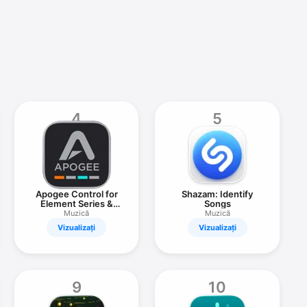
4
5
Apogee Control for
Shazam: Identify
Element Series &
Songs
Ensemble TB
Muzică
Muzică
Vizualizați
Vizualizați
9
10