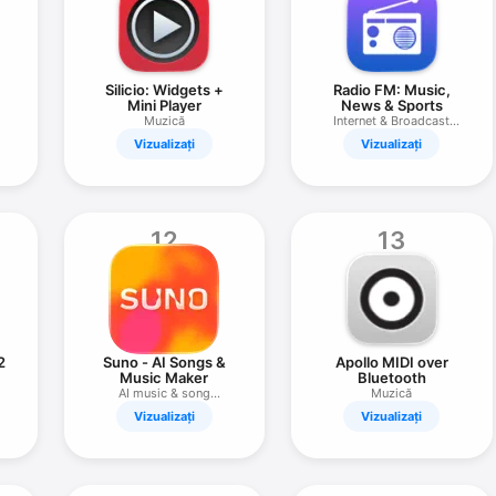
Silicio: Widgets +
Radio FM: Music,
Mini Player
News & Sports
Muzică
Internet & Broadcast
Stations
Vizualizați
Vizualizați
12
13
2
Suno - AI Songs &
Apollo MIDI over
Music Maker
Bluetooth
AI music & song
Muzică
generator
Vizualizați
Vizualizați