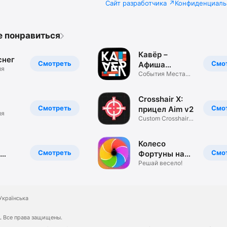
Сайт разработчика
Конфиденциаль
е понравиться
Кавёр－
снег
Смотреть
Смо
Афиша
ия
Знакомства
События Места
Встречи Концерты
Билеты
Crosshair X:
Смотреть
Смо
прицел Aim v2
ия
Custom Crosshairs
Generator
Колесо
Смотреть
Смо
Фортуны на
ма
каждый день
Решай весело!
Українська
.
Все права защищены.