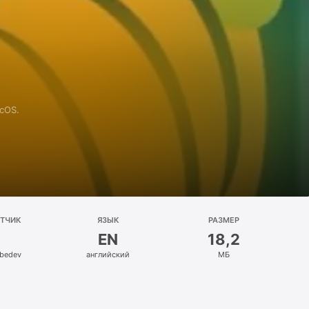
cOS.
ОТЧИК
ЯЗЫК
РАЗМЕР
EN
18,2
bedev
английский
МБ