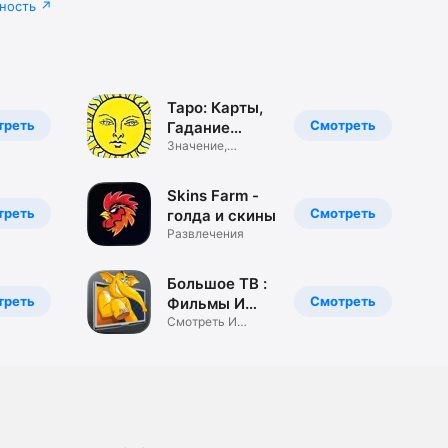
ность
Таро: Карты,
треть
Смотреть
Гадание
Онлайн
Значение,
Обучение,
Расклады
Skins Farm -
треть
Смотреть
голда и скины
Развлечения
Большое ТВ :
треть
Смотреть
Фильмы И
Сериалы
Смотреть И
Скачать Кино
Онлайн