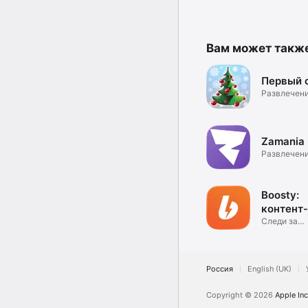
Вам может такж
Первый 
Развлечен
Zamaniа
Развлечен
Boosty:
контент-
платфор
Следи за
любимыми
авторами
Россия
English (UK)
Copyright © 2026
Apple Inc