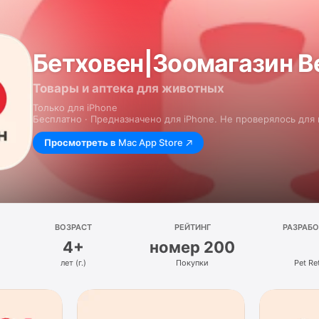
Бетховен|Зоомагазин В
Товары и аптека для животных
Только для iPhone
Бесплатно · Предназначено для iPhone. Не проверялось для
Просмотреть в
Mac App Store
ВОЗРАСТ
РЕЙТИНГ
РАЗРАБ
4+
номер 200
лет (г.)
Покупки
Pet Ret