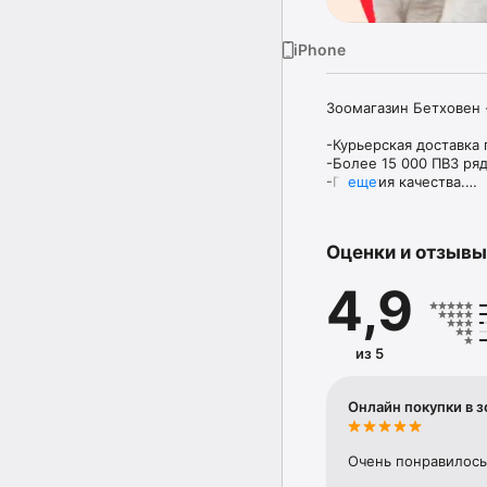
iPhone
Зоомагазин Бетховен 
-Курьерская доставка 
-Более 15 000 ПВЗ ряд
-Гарантия качества.

еще
-Более 10 000 товаров
-Акции и скидки, выг
-Бонусная программа.

Оценки и отзывы
В ассортименте Бетхо
4,9
Кошек; Собак; Грызуно
Все для Вашего питом
переноски, когтеточки
из 5
выходя из дома.

Преимущества мобиль
Онлайн покупки в 
-Продуманный каталог
-Расчет скидок, накоп
-Виртуальная бонусная
Очень понравилось
-Поиск ближайшего ро