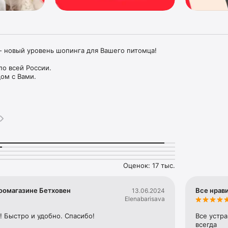
- новый уровень шопинга для Вашего питомца!

по всей России.

ом с Вами.

 для Ваших питомцев.

одные спецпредложения и подарки при покупке.

вен более 500 ведущих мировых брендов для:

в; Птиц; Рыбок; Рептилий

ца в одном приложении: корма, лакомства, аксессуары, наполнители
, клетки, домики, аквариумы, ветеринарные средства и многое дру
Оценок: 17 тыс.
ного приложения Бетховен:

зоомагазине Бетховен
Все нрав
13.06.2024
 и фильтры

Elenabarisava
ление и списание бонусов 

 карта всегда под рукой

! Быстро и удобно. Спасибо!
Все устр
зничного магазина Бетховен

всегда