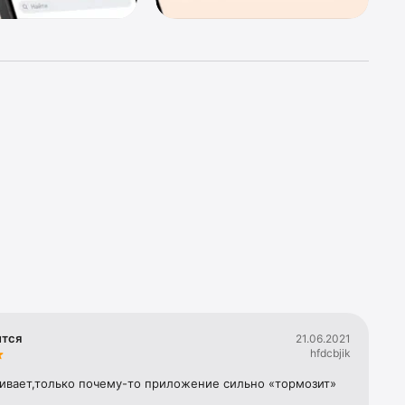
, 
гое не 
ится
21.06.2021
hfdcbjik
аивает,только почему-то приложение сильно «тормозит» 