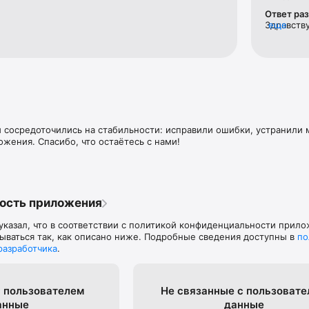
ров

Ответ ра
заказа

Здравств
еще
 интерфейс

факторов 
л-центром и службой поддержки

большие т
support_m
 сосредоточились на стабильности: исправили ошибки, устранили 
ожения. Спасибо, что остаётесь с нами!
ость приложения
указал, что в соответствии с политикой конфиденциальности прил
ываться так, как описано ниже. Подробные сведения доступны в
по
разработчика
.
 пользова­телем
Не связанные с пользова­т
анные
данные