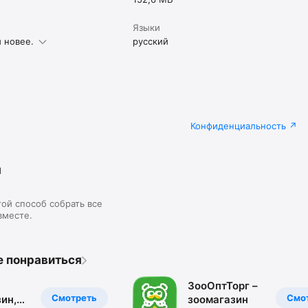
Языки
и новее.
русский
Конфиденциальность
я
ой способ собрать все
вместе.
е понравиться
ЗооОптТорг –
Смотреть
Смо
ин,
зоомагазин