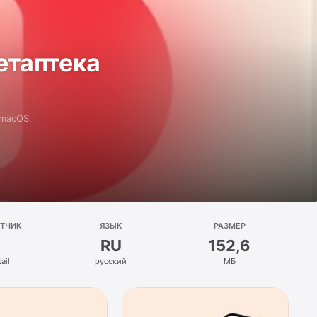
етаптека
 macOS.
ОТЧИК
ЯЗЫК
РАЗМЕР
RU
152,6
ail
русский
МБ