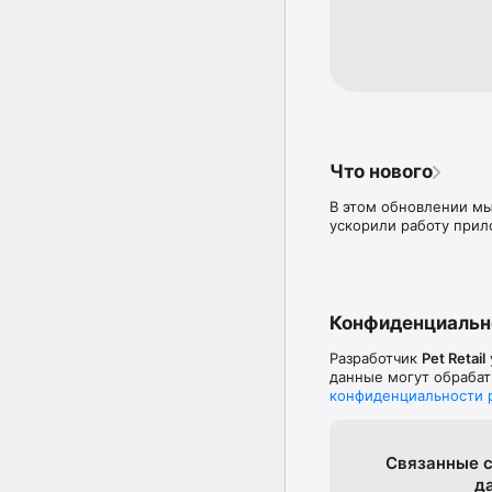
-Голосовой поиск това
-Контроль выполнения 
-Приятный мобильный
-Удобная связь с кол
Что нового
В этом обновлении мы
ускорили работу прил
Конфиденциальн
Разработчик
Pet Retail
данные могут обрабат
конфиденциальности 
Связанные с
д