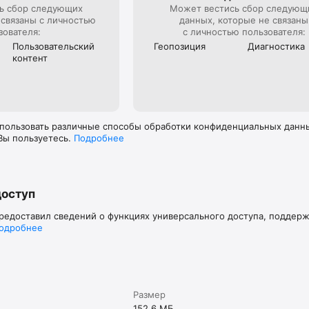
ь сбор следующих
Может вестись сбор следующ
 связаны с личностью
данных, которые не связаны
зователя:
с личностью пользователя:
Пользова­тель­ский
Геопозиция
Диагностика
контент
пользовать различные способы обработки конфиденциальных данных
Вы пользуетесь.
Подробнее
доступ
предоставил сведений о функциях универсального доступа, поддер
одробнее
Размер
152,6 МБ