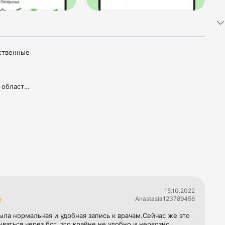
ственные 
области;

нной 
им 
15.10.2022
Anastasia123789456
ла нормальная и удобная запись к врачам.Сейчас же это 
ываться через бот, это крайне не удобно и нервозно.