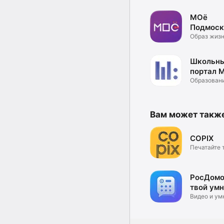
МОё
Подмоск
Образ жиз
Школьн
портал 
Образован
Вам может такж
COPIX
Печатайте т
вам удобно
РосДом
твой ум
дом
Видео и ум
домофон