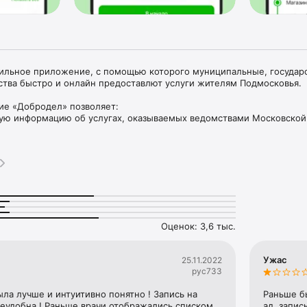
ильное приложение, с помощью которого муниципальные, государ
тва быстро и онлайн предоставлют услуги жителям Подмосковья.

е «Добродел» позволяет:

бную информацию об услугах, оказываемых ведомствами Московской 
ую систему для определения базового или индивидуального списка 
мых для получения услуги;

ую систему для определения набора услуг комплексной услуги и 
ка необходимых документов, доступных Вам в определенной жизне
мацию о многофункциональном центре (МФЦ), включая контакты, реж
услуги, дополнительные сервисы;

рием для получения услуги в МФЦ на удобную дату и время;

ус поданных заявлений;

Оценок: 3,6 тыс.
езультатов оказания услуг;

риём к врачам;

 дом;

Ужас
25.11.2022
вою медицинскую карту (результаты исследований, направления, 
рус733
ивки и рецепты);

лемах и нарушениях без лишней траты времени;

ла лучше и интуитивно понятно ! Запись на 
Раньше бы
ход решения проблем.
еудобна ! Раньше врачи отображались списком 
ад, запис