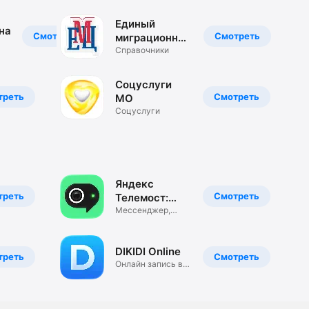
Единый
на
Смотреть
Смотреть
миграционный
центр МО
Справочники
Соцуслуги
треть
Смотреть
МО
Соцуслуги
Яндекс
треть
Смотреть
Телемост:
Звонки и
Мессенджер,
Видеозвонки
Чаты
DIKIDI Online
треть
Смотреть
Онлайн запись в
вашем городе