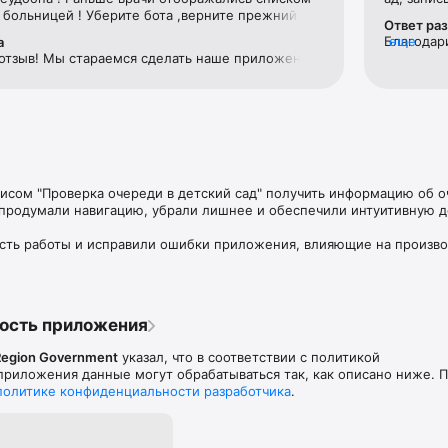
 больницей ! Уберите бота ,верните прежний 
Ответ ра
Благодар
еще
а
 отзыв! Мы стараемся сделать наше приложение 
сложности
м для Вас. В дальнейшем пожелания и 
мобильно
работке Вы можете направить в службу 
возникши
ржки с помощью формы обратной связи 
техничес
ения (раздел "Профиль") либо по адресу 
мобильно
eg.ru/#feedback, чтобы мы смогли их учесть в 
https://u
. При обращении укажите, пожалуйста, 
оператив
й был добавлен при размещении отзыва.
подробнос
исом "Проверка очереди в детский сад" получить информацию об о
обращении
 продумали навигацию, убрали лишнее и обеспечили интуитивную д
который 
сть работы и исправили ошибки приложения, влияющие на произво
ость приложения
egion Government
указал, что в соответствии с политикой
риложения данные могут обрабатываться так, как описано ниже. 
политике конфиденциальности разработчика
.