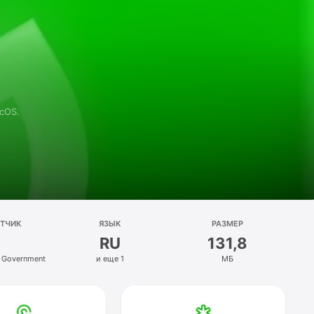
cOS.
ОТЧИК
ЯЗЫК
РАЗМЕР
RU
131,8
 Government
и еще 1
МБ