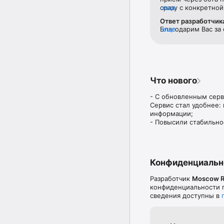
сразу с конкретной
еще
интерфейс !
Ответ разработчик
Благодарим Вас за
еще
полезным и удобны
предложения по до
технической подде
мобильного прилож
https://uslugi.mosr
Что нового
следующих версиях
псевдоним, которы
- С обновленным серв
Сервис стал удобнее:
информации;

- Повысили стабильно
Конфиденциальн
Разработчик
Moscow R
конфиденциальности п
сведения доступны в