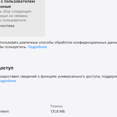
 с пользова­телем
анные
ь сбор следующих
орые не связаны
ю пользователя:
гностика
пользовать различные способы обработки конфиденциальных данных
Вы пользуетесь.
Подробнее
доступ
предоставил сведений о функциях универсального доступа, поддер
одробнее
Размер
nment
131,8 МБ