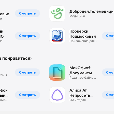
Добродел:Телемедици
Смотреть
овье
Медицина
ни
ый
Проверки
Смотреть
Смо
МО
Подмосковья
ие
Приложение для
мониторинга
е понравиться
МойОфис®
Смотреть
Смо
Документы
ам, где
Редактор файлов и
!
просмотр PDF
офон
Алиса AI:
Смотреть
Смо
ный
Нейросеть
ный
Яндекса
ИИ чат для
реальных задач