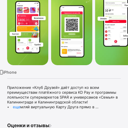
TV
iPhone
Приложение «Клуб Друзей» даёт доступ ко всем 
преимуществам платёжного сервиса KD Pay и программы 
лояльности супермаркетов SPAR и универсамов «Семья» в 
Калининграде и Калининградской области!

• Оформляй виртуальную Карту Друга прямо в 
еще
приложении, показывай её на кассе и получай бонусы за 
каждую покупку.

• Активируй платёжный сервис KD Pay и оплачивай 
Оценки и отзывы
покупки на кассе прямо из приложения в одно действие с 