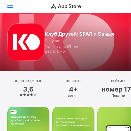
Сегодня
Клуб Друзей: SPAR и Семья
Покупки
Игры
Только для iPhone
Бесплатно
Приложения
Arcade
Поиск
ОЦЕНОК: 1,2 ТЫС.
ВОЗРАСТ
РЕЙТИНГ
3,6
4+
номер 1
Платформа
лет (г.)
Покупки
iPhone
iPad
Mac
Watch