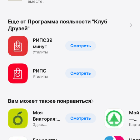
вместе.
Еще от Программа лояльности "Клуб
Друзей"
РИПС39
Смотреть
минут
Утилиты
РИПС
Смотреть
Утилиты
Вам может также понравиться
Моя
Мой
Смотреть
Виктория:
—
акции и
Здесь
про
Карта
начинается
доста
скидки
дос
дом
проду