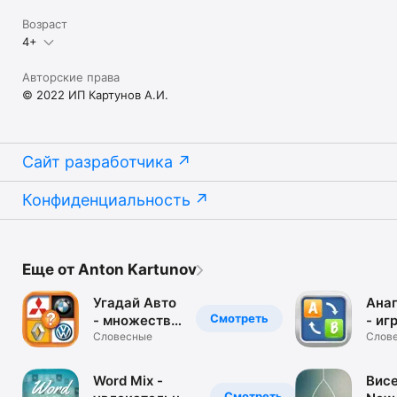
Возраст
4+
Авторские права
© 2022 ИП Картунов А.И.
Сайт разработчика
Конфиденциальность
Еще от Anton Kartunov
Угадай Авто
Ана
Смотреть
- множество
- иг
брендов
Словесные
поис
Слов
автомобилей
Для
в одном
люб
Word Mix -
Вис
приложении
игр 
Смотреть