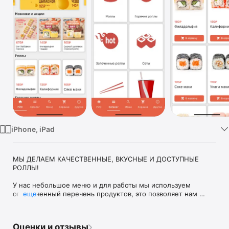
TV
iPhone, iPad
МЫ ДЕЛАЕМ КАЧЕСТВЕННЫЕ, ВКУСНЫЕ И ДОСТУПНЫЕ 
РОЛЛЫ!

У нас небольшое меню и для работы мы используем 
ограниченный перечень продуктов, это позволяет нам 
еще
всегда сохранять их свежими, уделяя внимание каждому 
ингредиенту. 

Оценки и отзывы
У нас низкие цены, но высокое качество! Это стало 