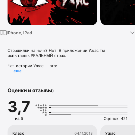
TV
iPhone, iPad
Страшилки на ночь? Нет! В приложении Ужас ты 
испытаешь РЕАЛЬНЫЙ страх.

Чат-истории Ужас — это:

еще
— современный формат 100% погружения в историю 
ужасов. Читай чаты и стань участником самых жутких 
событий;

Оценки и отзывы
— более 50 леденящих душу переписок: семейные 
проклятия, навязчивые преследования, исповеди маньяков;

3,7
— шокирующие подробности самых ужасных 
преступлений этого века.

Книги уже в прошлом! Встречай новый формат ужастиков, 
из 5
Оценок: 421
который захватил телефоны прогрессивных читателей во 
всем мире.

Класс
Ужас
04.11.2018