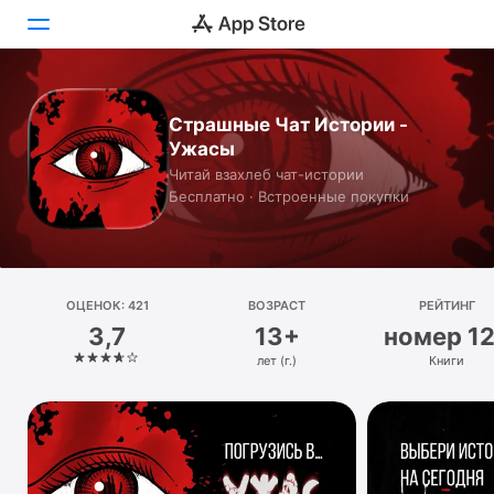
Сегодня
Страшные Чат Истории -
Ужасы
Игры
Читай взахлеб чат-истории
Бесплатно · Встроенные покупки
Приложения
Arcade
Поиск
ОЦЕНОК: 421
ВОЗРАСТ
РЕЙТИНГ
3,7
13+
номер 1
Платформа
лет (г.)
Книги
iPhone
iPad
Mac
Watch