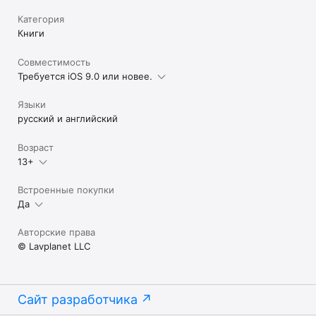
конфиденциальности ООО "Лавпланет". 

Категория
Пользовательское соглашение: 
Книги
http://chathorror.com/terms.php

Совместимость
Техническая поддержка: support@chathorr.com

Требуется iOS 9.0 или новее.
http://chathorror.com/support.html
Языки
русский и английский
Возраст
13+
Встроенные покупки
Да
Авторские права
© Lavplanet LLC
Сайт разработчика