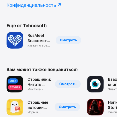
Конфиденциальность
Еще от Tehnosoft
RusMeet
Смотреть
Знакомства
на русском
языке по всему
миру
Вам может также понравиться
Страшилки:
Взах
Смотреть
Читать
книг
Ужасы в
Мистика・
фан
Элект
Крипипаста・
читал
Чате
Ужастики
Страшные
Horr
Смотреть
истории
Stor
без
Игры в
Scar
Книги
страшилки и