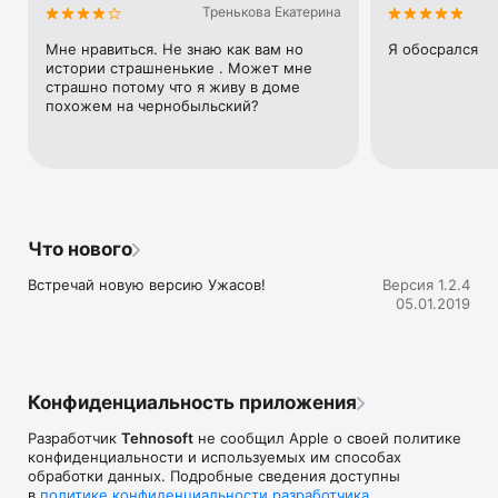
Сэкономь свое время! Следи за маньяками и их жертвами в 
Тренькова Екатерина
чат-историях по пути на учебу, работу, в метро, в 
магазинах — в любое время и в любом месте.

Мне нравиться. Не знаю как вам но 
Я обосрался
истории страшненькие . Может мне 
Скачай наше приложение и погрузись в Ужас...

страшно потому что я живу в доме 
--------------------------

похожем на чернобыльский?
Приложение является бесплатным для загрузки и 
использования. Мы также предлагаем дополнительный 
пакет подписки.

Подписка даёт расширенный доступ:

-Полный доступ к историям 

Что нового
-Чтение без пауз

-Просмотр всех фотографий в истории

Встречай новую версию Ужасов!
Версия 1.2.4
05.01.2019
Условия обслуживания при использовании подписки на 
Премиум-доступ: 

• Подписка является авто-возобновляемой. Средства за 
оказываемые услуги снимаются автоматически при 
истечении предыдущего оплаченного периода

Конфиденциальность приложения
• Пробная Подписка для новых пользователей на премиум 
доступ предоставляется бесплатно в течение 7 дней с 
Разработчик
Tehnosoft
не сообщил Apple о своей политике
момента ее подключения. 

конфиденциальности и используемых им способах
• Если в течение 7 дней подписка не была отменена, по 
обработки данных. Подробные сведения доступны
истечении пробного периода с вашего аккаунта будет 
в
политике конфиденциальности разработчика
.