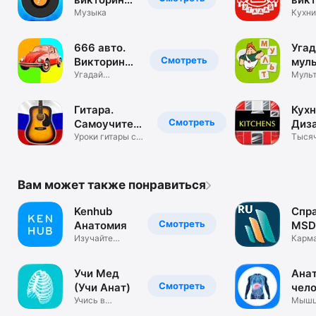
угадай
Музыка
Еда 
Кухни
блюда
мелодию!
реце
666 авто.
Уга
Смотреть
Викторина
муль
автомобили
Угадай
Вик
Мульт
машину!
№1 в 
Гитара.
Кухн
Смотреть
Самоучитель
Диз
и песенник
Уроки гитары с
инт
Тысяч
аудио и схемами
идей 
Вам может также понравиться
Kenhub
Спр
Смотреть
Анатомия
MSD
Изучайте
Карм
анатомию
справ
быстрее
меди
Учи Мед
Ана
Смотреть
(Учи Анат)
чело
Учись в
тес
Мышц
медицинском
орган