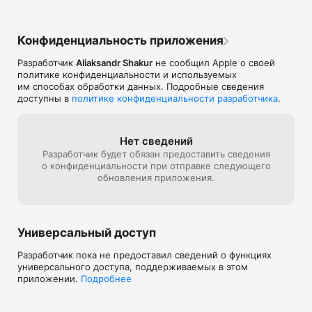
месяц; за 24 часа до окончания срока действия подписки 
производится списание месячной стоимости подписки (299 
руб.). Эту функцию можно отключить самостоятельно в 
Конфиденциальность приложения
настройках Apple ID.

Текущая подписка не может быть остановлена в течение 
Разработчик
Aliaksandr Shakur
не сообщил Apple о своей
периода действия подписки, при этом автопродление 
политике конфиденциальности и используемых
подписки может быть изменено или отключено 
им способах обработки данных. Подробные сведения
пользователем через Настройки iTunes & App Store.

доступны в
политике конфиденциальности разработчика
.
Политика приватности: https://goo.gl/yq5Mdb

Пользовательское соглашение: https://goo.gl/U7qptf
Нет сведений
Разработчик будет обязан предоставить сведения
о конфиденциальности при отправке следующего
обновления приложения.
Универсальный доступ
Разработчик пока не предоставил сведений о функциях
универсального доступа, поддерживаемых в этом
приложении.
Подробнее