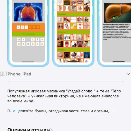
TV
iPhone, iPad
Популярная игровая механика "Угадай слово!" + тема "Тело 
человека" = уникальная викторина, не имеющая аналогов 
во всем мире!

Подставляйте буквы, отгадывая части тела и органы, 
еще
болезни и паталогии, особенности строения 
человеческого организма - и становитесь лидером 
таблицы рекордов!

Оценки и отзывы