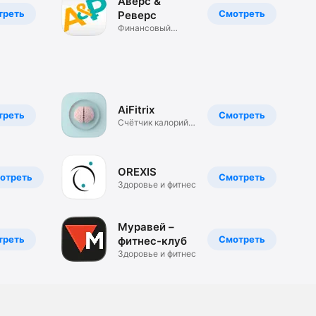
Аверс &
треть
Смотреть
Реверс
Финансовый
онлайн-квест
AiFitrix
треть
Смотреть
Счётчик калорий
по фото
OREXIS
отреть
Смотреть
Здоровье и фитнес
Муравей –
треть
Смотреть
фитнес-клуб
Здоровье и фитнес