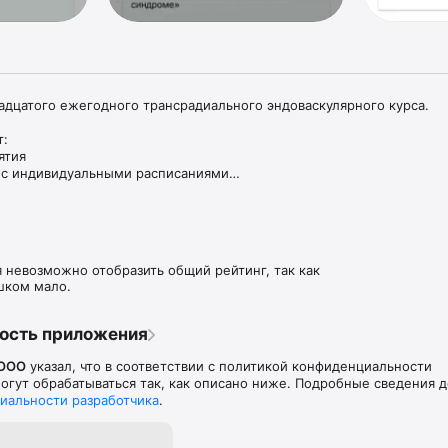
дцатого ежегодного трансрадиального эндоваскулярного курса.

:

тия

 с индивидуальными расписаниями

ять события в избранное

ю о Конференции

ь вопросы и участвовать в голосовании

ать понравившиеся доклады

 невозможно отобразить общий рейтинг, так как
лезно всем участникам Конференции.
шком мало.
ость приложения
 OOO
указал, что в соответствии с политикой конфиденциальности
гут обрабатываться так, как описано ниже. Подробные сведения 
иальности разработчика
.