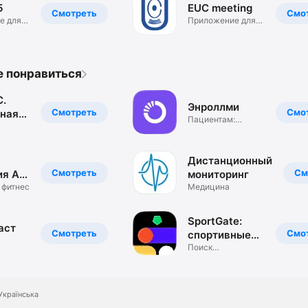
5
EUC meeting
Смотреть
Смо
е для
Приложение для
EUC meeting
е понравиться
.
Энроллми
Смотреть
Смо
ная
Пациентам:
а
программы
й
поддержки
Дистанционный
Смотреть
См
я Art
мониторинг
 фитнес
Медицина
SportGate:
аст
Смотреть
Смо
спортивные
площадки
Поиск
е
спортплощадок
для игр
Українська