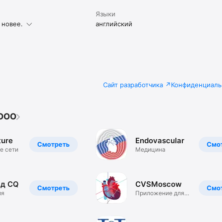
Языки
 новее.
английский
Сайт разработчика
Конфиденциаль
 OOO
ture
Endovascular
Смотреть
Смо
е сети
Медицина
ад CQ
CVSMoscow
Смотреть
Смо
ия
Приложение для
CVSMoscow