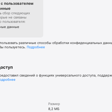
 с пользова­телем
анные
ь сбор следующих
орые не связаны
ю пользователя:
тные данные
пользовать различные способы обработки конфиденциальных данных
Вы пользуетесь.
Подробнее
доступ
предоставил сведений о функциях универсального доступа, поддер
одробнее
Размер
8,2 МБ