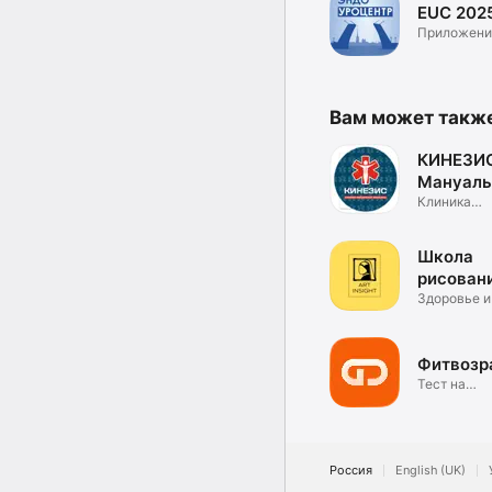
EUC 202
Приложени
EUC 2025
Вам может такж
КИНЕЗИС
Мануаль
медицин
Клиника
мануально
медицины
Школа
рисовани
Insight
Здоровье и
Фитвозр
Тест на
физическо
состояние
Россия
English (UK)