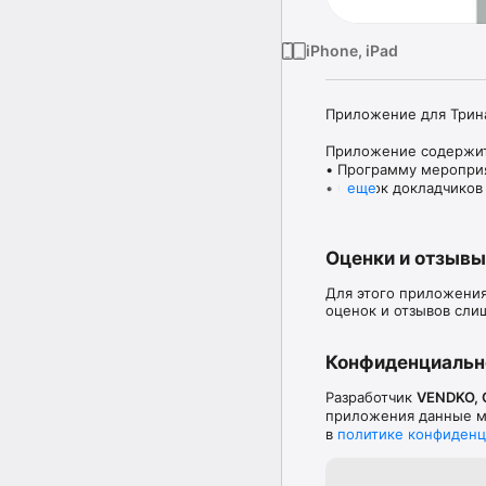
iPhone, iPad
Приложение для Трина
Приложение содержит
• Программу мероприя
• Список докладчиков
еще
• Возможность добавл
• Новости, информаци
• Возможность задават
Оценки и отзывы
• Возможность оценив
Для этого приложения
Приложение будет по
оценок и отзывов сли
Конфиденциальн
Разработчик
VENDKO,
приложения данные мо
в
политике конфиденц