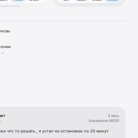
нозы 
ении 
в 
этот 
ие 
ает
3 июн.
Алькапоне 99291
же что то решать , я устал на остановках по 20 минут 