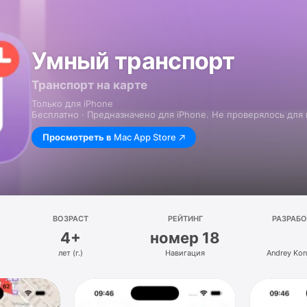
Умный транспорт
Транспорт на карте
Только для iPhone
Бесплатно · Предназначено для iPhone. Не проверялось для
Просмотреть в
Mac App Store
ВОЗРАСТ
РЕЙТИНГ
РАЗРАБ
4+
номер 18
лет (г.)
Навигация
Andrey Kon