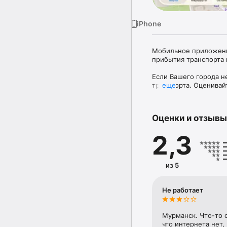
iPhone
Мобильное приложение
прибытия транспорта н
Если Вашего города н
транспорта. Оценивайт
еще
удовольствием добавим
Прогнозы рассчитываю
Оценки и отзывы
предоставляют наши п
прогнозах, это значит
2,3
терминал неисправен/
информация по данном
Прогнозы на сервере 
пробки.
из 5
Не работает
Мурманск. Что-то 
что интернета нет,