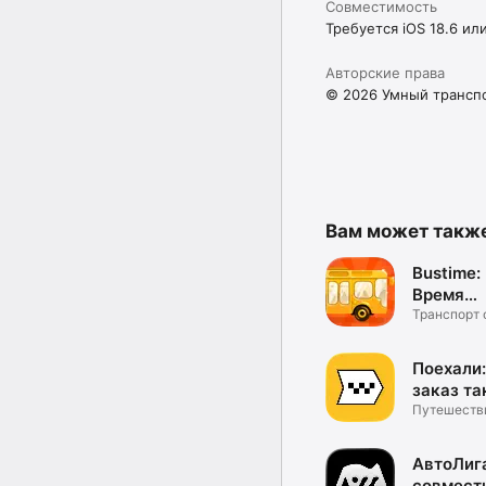
Совместимость
Требуется iOS 18.6 ил
Авторские права
© 2026 Умный трансп
Вам может такж
Bustime:
Время
Автобус
Транспорт 
карта горо
Поехали:
заказ та
доставк
Путешеств
АвтоЛиг
совмест