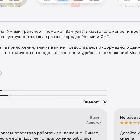
 "Умный транспорт" поможет Вам узнать местоположение  и прог
а нужную остановку в разных городах России и СНГ.

ет в приложении, значит нам не предоставляют информацию о движ
е не количество городов, а качество и удобство приложения! Мы с 
 любой город, если с нами будут сотрудничать!

тся на основе информации о движении транспорта, которую нам 
артнёры в регионах. Поэтому, если Вы не нашли какой-то маршрут 
, что либо транспорт не оборудован ГЛОНАСС/GPS терминалом, либо 
не работает в данный момент, либо к нам в принципе не поступает 
у маршруту. 

обновляются каждые 20-40 секунд, при расчетах учитываются текущ
Оценок: 134
Не работ
6 июн.
Арпокок
совсем перестало работать приложение. Пишет, 
Давайте у
 но он есть. Другие то приложения работают.
сидеть