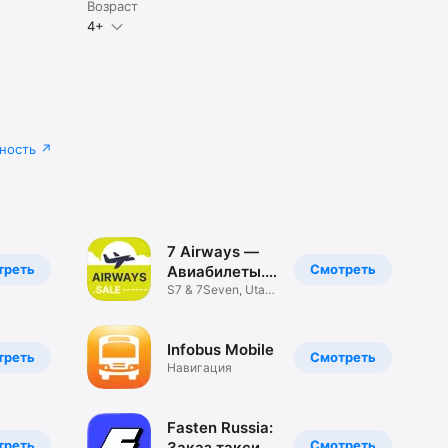
Возраст
4+
ность
7 Airways —
треть
Смотреть
Авиабилеты.
Рейсы
S7 & 7Seven, Utair
Uzbekistan
Infobus Mobile
треть
Смотреть
Навигация
Fasten Russia:
треть
Смотреть
Заказ такси