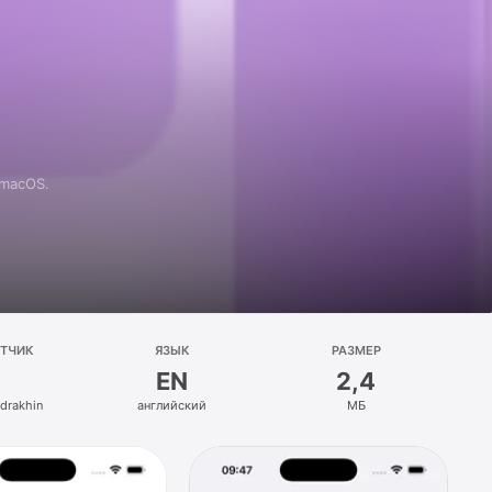
 macOS.
ОТЧИК
ЯЗЫК
РАЗМЕР
EN
2,4
drakhin
английский
МБ