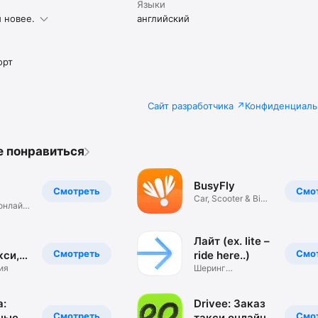
Языки
и новее.
английский
орт
Сайт разработчика
Конфиденциаль
е понравиться
BusyFly
Смотреть
Смо
Car, Scooter & Bike
а
онлайн,
Sharing
да
Лайт (ex. lite –
Смотреть
Смо
кси,
ride here..)
а
ия
Шеринг
электросамокатов
а:
Drivee: Заказ
Смотреть
Смо
ные
такси онлайн