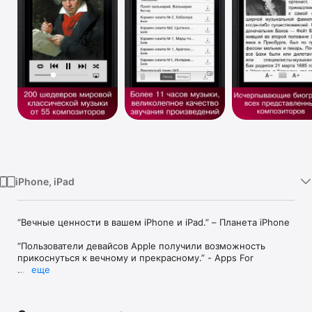
TV
iPhone, iPad
“Вечные ценности в вашем iPhone и iPad.” – Планета iPhone

“Пользователи девайсов Apple получили возможность 
прикоснуться к вечному и прекрасному.” - Apps For

еще
Приложение сочетает в себе коллекцию классической 
музыки от лучших композиторов мира и энциклопедию, 
рассказывающую об их жизни и творчестве.
