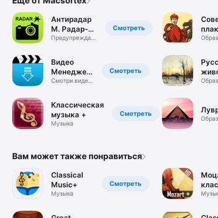
Еще от Macsoftex
Антирадар
Сов
Смотреть
М. Радар-
пла
детектор.
Предупреждает
HD.
Образ
о камерах
ГИБДД
Видео
Рус
Смотреть
Менеджер
жив
для
Смотри видео
HD.
Образ
на облачном
Облака
диске
Классическая
Лувр
Смотреть
музыка +
Образ
Музыка
Вам может также понравиться
Classical
Моц
Смотреть
Music+
кла
Музыка
музы
Музы
Слу
Моц
Great
Clas