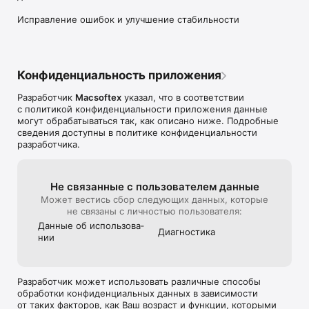
- Фоновое воспроизведения

нельзя прерыва
- Дистанционное управления

Исправление ошибок и улучшение стабильности
соединение. Ес
- Настраиваемые плейлисты

произошла и п
не полностью, 
- Разделение композиций по авторам

аудиозапись з
- Подробные биографии всех представленных 
пожеланиями, 
композиторов

Конфиденциальность приложения
Спасибо, что выбрали нас!
Разработчик
Macsoftex
указал, что в соответствии
с политикой конфиденциальности приложения данные
могут обрабатываться так, как описано ниже. Подробные
сведения доступны в политике конфиденциальности
разработчика.
Не связанные с пользова­телем данные
Может вестись сбор следующих данных, которые
не связаны с личностью пользователя:
Данные об использова­
Диагностика
нии
Разработчик может использовать различные способы
обработки конфиденциальных данных в зависимости
от таких факторов, как Ваш возраст и функции, которыми