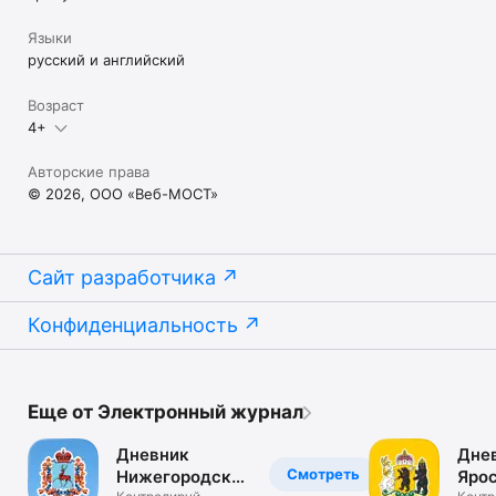
Языки
русский и английский
Возраст
4+
Авторские права
© 2026, ООО «Веб-МОСТ»
Сайт разработчика
Конфиденциальность
Еще от Электронный журнал
Дневник
Дне
Смотреть
Нижегородской
Яро