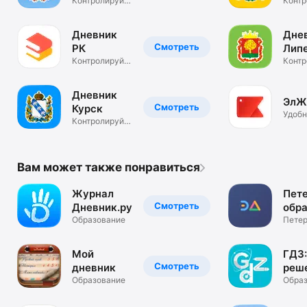
области
Контролируй
обл.
Контр
обучение
проц
обуче
Дневник
Дне
Смотреть
РК
Лип
Контролируй
обл
Контр
процесс
обуче
обучения
Дневник
ЭлЖ
Смотреть
Курск
Удоб
Контролируй
учите
процесс
обучения
Вам может также понравиться
Журнал
Пет
Смотреть
Дневник.ру
обр
Образование
Петер
образ
Мой
ГДЗ
Смотреть
дневник
реш
Образование
по ф
Обра