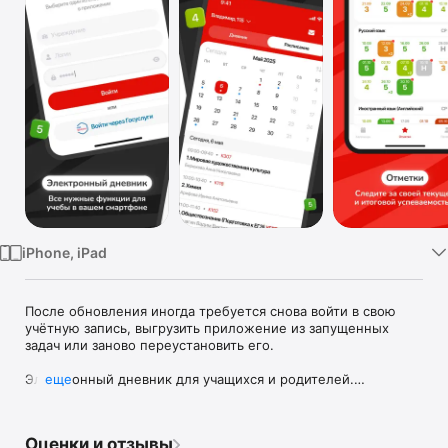
TV
iPhone, iPad
После обновления иногда требуется снова войти в свою 
учётную запись, выгрузить приложение из запущенных 
задач или заново переустановить его.

Электронный дневник для учащихся и родителей.

еще
Отметки, домашние задания, расписание, школьные 
новости и онлайн-уроки — всё в одном приложении. 
Работает с учебными заведениями, подключёнными к 
Оценки и отзывы
системе «ЭлЖур».