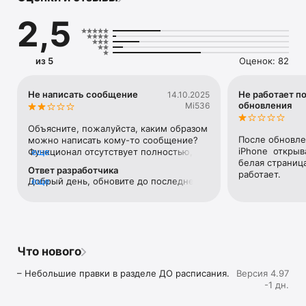
2,5
из 5
Оценок: 82
Не написать сообщение
Не работает п
14.10.2025
обновления
Mi536
Объясните, пожалуйста, каким образом 
После обновле
можно написать кому-то сообщение? 
iPhone  открыв
Функционал отсутствует полностью, 
еще
белая страниц
есть только раздел входящих/
Ответ разработчика
работает.
отправленных.
Добрый день, обновите до последней 
еще
версии приложение, исправлено. Или 
нажмите на то место где раньше была 
иконка.
Что нового
– Небольшие правки в разделе ДО расписания.
Версия 4.97
-1 дн.