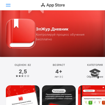
Сегодня
ЭлЖур.Дневник
Игры
Контролируй процесс обучения
Бесплатно
Приложения
Arcade
Поиск
ОЦЕНОК: 82
ВОЗРАСТ
КАТЕГОРИЯ
2,5
4+
Платформа
лет (г.)
Образование
iPhone
iPad
Mac
Watch