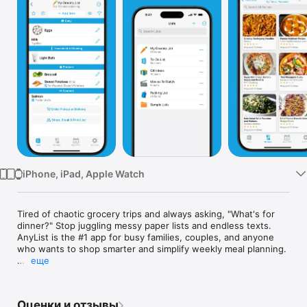
TV
iPhone, iPad, Apple Watch
Tired of chaotic grocery trips and always asking, "What's for 
dinner?" Stop juggling messy paper lists and endless texts. 
AnyList is the #1 app for busy families, couples, and anyone 
who wants to shop smarter and simplify weekly meal planning.

еще
Finally, a shopping list that’s always in sync, a recipe box that’s 
always in your pocket, and a meal plan that everyone can see. 
It's the organization you've been craving.

Оценки и отзывы