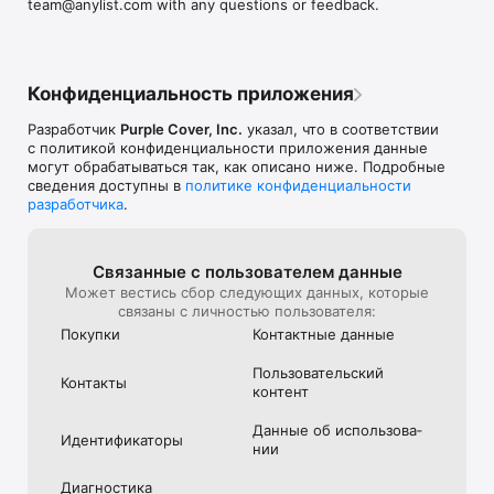
team@anylist.com with any questions or feedback.
you want.

YOUR COMPLETE RECIPE & MEAL PLANNING HUB

Конфиденциальность приложения
Stop searching through cookbooks and browser tabs. 
Organize all your favorite recipes in one place and turn them 
Разработчик
Purple Cover, Inc.
указал, что в соответствии
into shopping lists with a single tap.

с политикой конфиденциальности приложения данные
могут обрабатываться так, как описано ниже. Подробные
• IMPORT IN A SNAP: Save recipes directly from your favorite 
сведения доступны в
политике конфиденциальности
blogs and websites.

разработчика
.
• PLAN YOUR WEEK: Assign recipes to days on the meal 
planning calendar. Know what you're making and when.

• INSTANT SHOPPING LISTS: Add all ingredients from a recipe 
Связанные с пользова­телем данные
to your grocery list in one go.

Может вестись сбор следующих данных, которые
связаны с личностью пользователя:
Download for FREE and transform your grocery shopping and 
meal planning today!

Покупки
Контактные данные
Пользова­тель­ский
Контакты
UNLOCK THE FULL POWER OF ANYLIST COMPLETE

контент
Ready to take your organization to the next level? Upgrade to 
Данные об использова­
Идентифика­торы
AnyList Complete for the ultimate home management 
нии
experience:

Диагностика