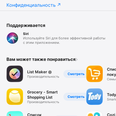
Конфиденциальность
Поддерживается
Siri
Используйте Siri для более эффективной работы
с этим приложением.
Вам может также понравиться
Спи
List Maker ◎
Смотреть
поку
Производительность
про
Семья
бюдже
магаз
Grocery - Smart
Tod
Смотреть
Shopping List
Smart
Производительность
Clean
Список
Cozi