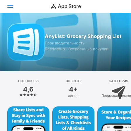
Сегодня
AnyList: Grocery Shopping List
Игры
Производительность
Бесплатно · Встроенные покупки
Приложения
Arcade
Поиск
ОЦЕНОК: 36
ВОЗРАСТ
КАТЕГОРИЯ
4,6
4+
Платформа
лет (г.)
Производительно
iPhone
iPad
Mac
Watch